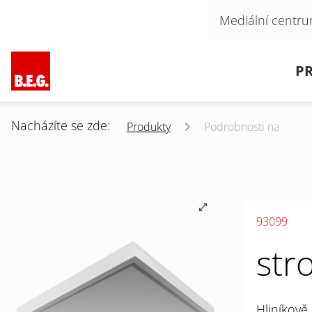
Přeskočit navigaci
Mediální centr
Přeskočit navigaci
P
Nacházíte se zde:
Produkty
Podrobnosti na
93099
str
Hliníkově