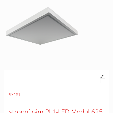
93181
stropní rám PL1-LED Modul 625