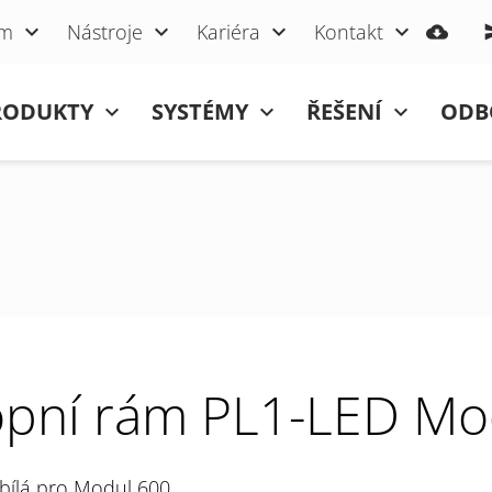
um
Nástroje
Kariéra
Kontakt
RODUKTY
SYSTÉMY
ŘEŠENÍ
ODB
opní rám PL1-LED Mo
 bílá pro Modul 600