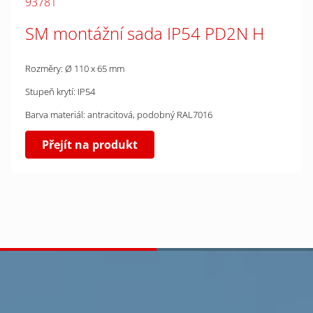
93781
SM montážní sada IP54 PD2N H
Rozměry: Ø 110 x 65 mm
Stupeň krytí: IP54
Barva materiál: antracitová, podobný RAL7016
Přejít na produkt