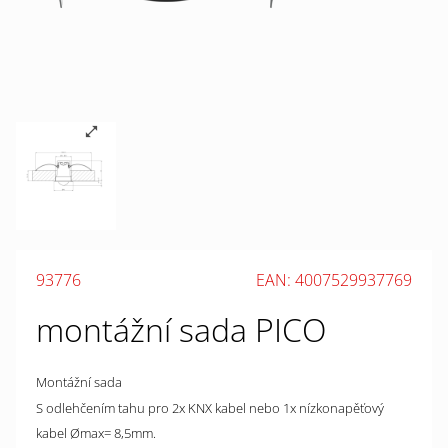
93776
EAN: 4007529937769
montážní sada PICO
Montážní sada
S odlehčením tahu pro 2x KNX kabel nebo 1x nízkonapěťový
kabel Ømax= 8,5mm.