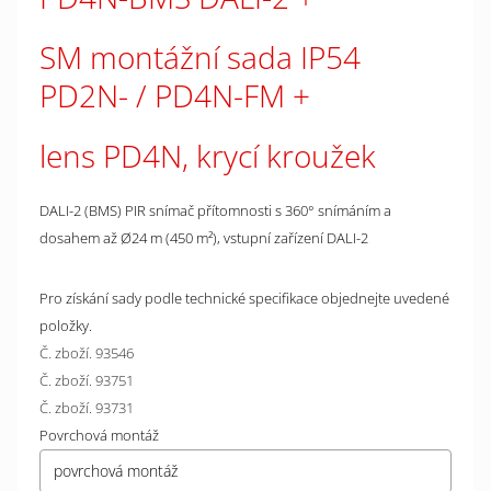
SM montážní sada IP54
PD2N- / PD4N-FM
lens PD4N, krycí kroužek
DALI-2 (BMS) PIR snímač přítomnosti s 360° snímáním a
dosahem až Ø24 m (450 m²), vstupní zařízení DALI-2
Pro získání sady podle technické specifikace objednejte uvedené
položky.
Č. zboží. 93546
Č. zboží. 93751
Č. zboží. 93731
Povrchová montáž
povrchová montáž