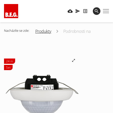
Nacházíte se zde:
Produkty
Podrobnosti na
24 m
Set