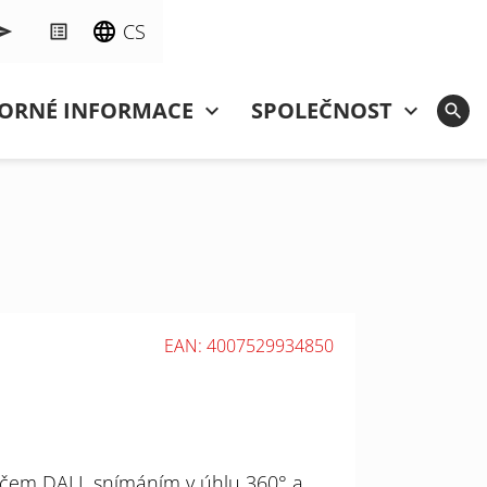
CS
ORNÉ INFORMACE
SPOLEČNOST
EAN: 4007529934850
ičem DALI, snímáním v úhlu 360° a