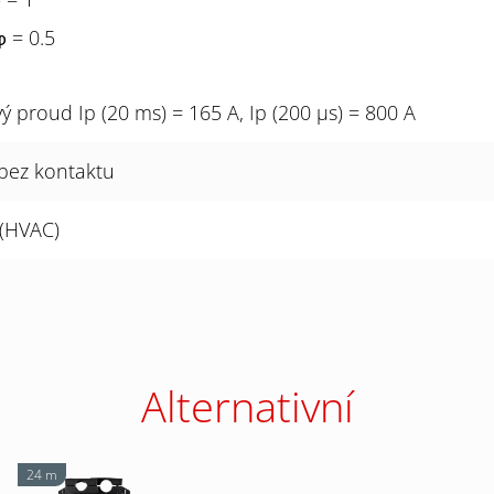
φ
= 0.5
φ
 proud Ip (20 ms) = 165 A, Ip (200 µs) = 800 A
 bez kontaktu
 (HVAC)
Alternativní
24 m