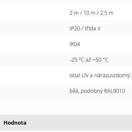
2 m / 10 m / 2.5 m
IP20 / třída II
IK04
-25 °C až +50 °C
obal UV a nárazuvzdorný
bílá, podobný RAL9010
Hodnota