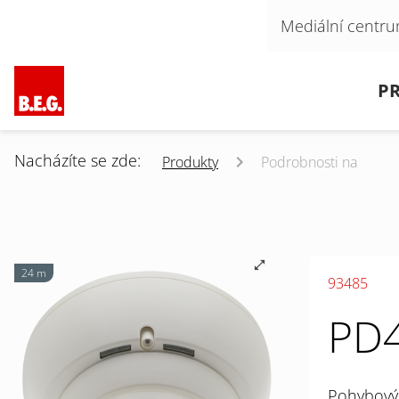
Přeskočit navigaci
Mediální centr
Přeskočit navigaci
P
Nacházíte se zde:
Produkty
Podrobnosti na
24 m
93485
PD4
Pohybový 