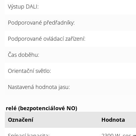
Výstup DALI:
Podporované předřadníky:
Podporované ovládací zařízení:
Čas doběhu:
Orientační světlo:
Nastavená hodnota jasu:
relé (bezpotenciálové NO)
Označení
Hodnota
Spínací kapacita:
2300 W, cos