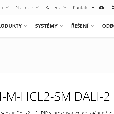
um
Nástroje
Kariéra
Kontakt
RODUKTY
SYSTÉMY
ŘEŠENÍ
ODB
-M-HCL2-SM DALI-2
senzor DALI-2 HCL PIR s integrovaným aplikačním řad