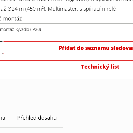
ž Ø24 m (450 m²), Multimaster, s spínacím relé
á montáž
montáž, kyvadlo (IP20)
Přidat do seznamu sledova
Technický list
 na
Přehled dosahu