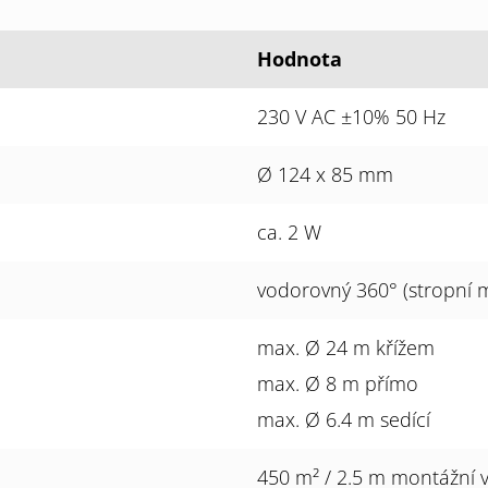
Hodnota
230 V AC ±10% 50 Hz
Ø 124 x 85 mm
ca. 2 W
vodorovný 360° (stropní 
max. Ø 24 m křížem
max. Ø 8 m přímo
max. Ø 6.4 m sedící
450 m² / 2.5 m montážní 