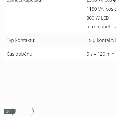
1150 VA, cos
800 W LED
max. náběhový
Typ kontaktu:
1x µ kontakt,
Čas doběhu:
5 s – 120 min
24 m