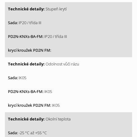
Stupeň krytí
IP20 / třída III
IP20 / třída III
Odolnost vůči rázu
IK05
IK05
IK05
Okolní teplota
-25 °C až +55 °C