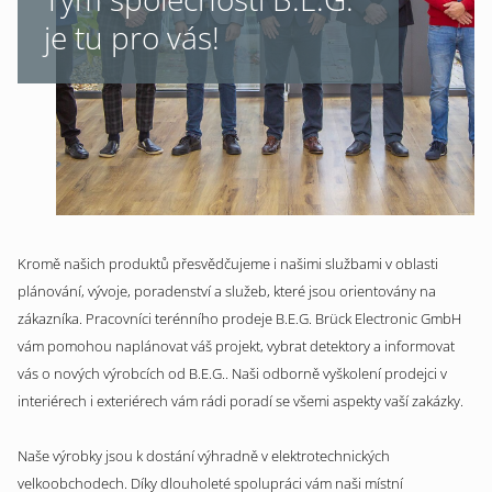
je tu pro vás!
Kromě našich produktů přesvědčujeme i našimi službami v oblasti
plánování, vývoje, poradenství a služeb, které jsou orientovány na
zákazníka. Pracovníci terénního prodeje B.E.G. Brück Electronic GmbH
vám pomohou naplánovat váš projekt, vybrat detektory a informovat
vás o nových výrobcích od B.E.G.. Naši odborně vyškolení prodejci v
interiérech i exteriérech vám rádi poradí se všemi aspekty vaší zakázky.
Naše výrobky jsou k dostání výhradně v elektrotechnických
velkoobchodech. Díky dlouholeté spolupráci vám naši místní