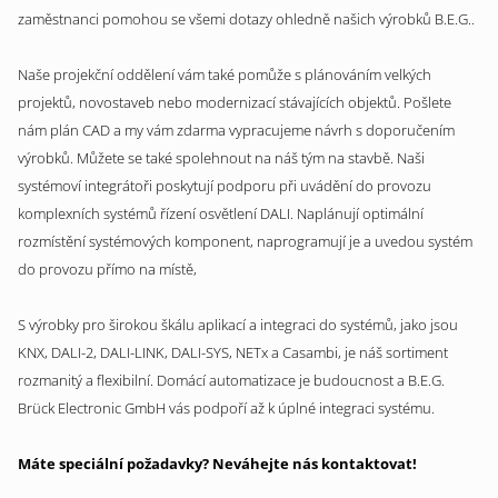
zaměstnanci pomohou se všemi dotazy ohledně našich výrobků B.E.G..
Naše projekční oddělení vám také pomůže s plánováním velkých
projektů, novostaveb nebo modernizací stávajících objektů. Pošlete
nám plán CAD a my vám zdarma vypracujeme návrh s doporučením
výrobků. Můžete se také spolehnout na náš tým na stavbě. Naši
systémoví integrátoři poskytují podporu při uvádění do provozu
komplexních systémů řízení osvětlení DALI. Naplánují optimální
rozmístění systémových komponent, naprogramují je a uvedou systém
do provozu přímo na místě,
S výrobky pro širokou škálu aplikací a integraci do systémů, jako jsou
KNX, DALI-2, DALI-LINK, DALI-SYS, NETx a Casambi, je náš sortiment
rozmanitý a flexibilní. Domácí automatizace je budoucnost a B.E.G.
Brück Electronic GmbH vás podpoří až k úplné integraci systému.
Máte speciální požadavky? Neváhejte nás kontaktovat!