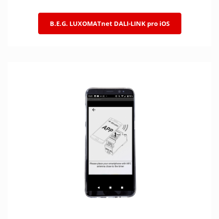
B.E.G. LUXOMATnet DALI-LINK pro iOS