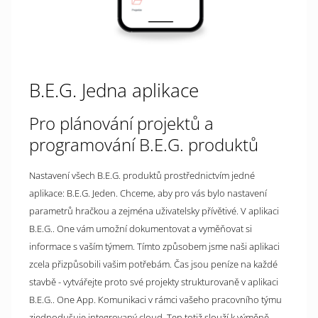
B.E.G. Jedna aplikace
Pro plánování projektů a
programování B.E.G. produktů
Nastavení všech B.E.G. produktů prostřednictvím jedné
aplikace: B.E.G. Jeden. Chceme, aby pro vás bylo nastavení
parametrů hračkou a zejména uživatelsky přívětivé. V aplikaci
B.E.G.. One vám umožní dokumentovat a vyměňovat si
informace s vaším týmem. Tímto způsobem jsme naši aplikaci
zcela přizpůsobili vašim potřebám. Čas jsou peníze na každé
stavbě - vytvářejte proto své projekty strukturovaně v aplikaci
B.E.G.. One App. Komunikaci v rámci vašeho pracovního týmu
zjednodušuje integrovaný cloud. Ten totiž slouží k výměně