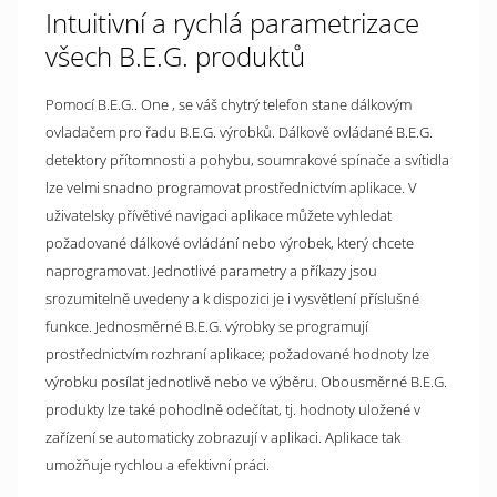
Intuitivní a rychlá parametrizace
všech B.E.G. produktů
Pomocí B.E.G.. One , se váš chytrý telefon stane dálkovým
ovladačem pro řadu B.E.G. výrobků. Dálkově ovládané B.E.G.
detektory přítomnosti a pohybu, soumrakové spínače a svítidla
lze velmi snadno programovat prostřednictvím aplikace. V
uživatelsky přívětivé navigaci aplikace můžete vyhledat
požadované dálkové ovládání nebo výrobek, který chcete
naprogramovat. Jednotlivé parametry a příkazy jsou
srozumitelně uvedeny a k dispozici je i vysvětlení příslušné
funkce. Jednosměrné B.E.G. výrobky se programují
prostřednictvím rozhraní aplikace; požadované hodnoty lze
výrobku posílat jednotlivě nebo ve výběru. Obousměrné B.E.G.
produkty lze také pohodlně odečítat, tj. hodnoty uložené v
zařízení se automaticky zobrazují v aplikaci. Aplikace tak
umožňuje rychlou a efektivní práci.