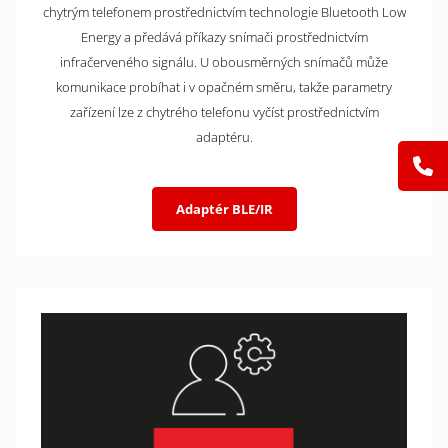
chytrým telefonem prostřednictvím technologie Bluetooth Low
Energy a předává příkazy snímači prostřednictvím
infračerveného signálu. U obousměrných snímačů může
komunikace probíhat i v opačném směru, takže parametry
zařízení lze z chytrého telefonu vyčíst prostřednictvím
adaptéru.
Adaptér BLE/IR