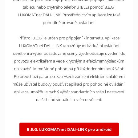
tabletu nebo chytrého telefonu (BLE) pomocí B.E.G..
LUXOMATnet DALI-LINK. Prostřednictvím aplikace lze také
pohodlně provádět ovládání.
Přístroj B.E.G. je určen pro připojení k internetu. Aplikace
LUXOMATnet DALI-LINK umožňuje individuální ovládání
osvětlení a výběr požadované scény. Zjednodušuje uvedení do
provozu elektrikářem a vede k rychlým a efektivním výsledkům
na stavbě. Mimořádně pohodlná při každodenním používání:
Po předchozí parametrizaci všech zařízení elektroinstalatérem
může uživatel budovy používat aplikaci pro pohodlné ovládání.
Aplikace umožňuje rychlý výběr standardních scén i nastavení
dalších individuálních scén osvětlení.
B.E.G. LUXOMATnet DALI-LINK pro android