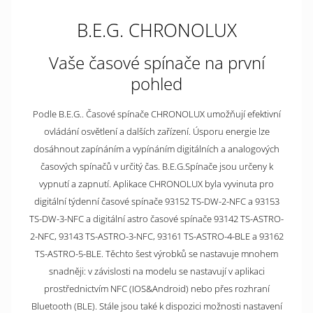
B.E.G. CHRONOLUX
Vaše časové spínače na první
pohled
Podle B.E.G.. Časové spínače CHRONOLUX umožňují efektivní
ovládání osvětlení a dalších zařízení. Úsporu energie lze
dosáhnout zapínáním a vypínáním digitálních a analogových
časových spínačů v určitý čas. B.E.G.Spínače jsou určeny k
vypnutí a zapnutí. Aplikace CHRONOLUX byla vyvinuta pro
digitální týdenní časové spínače 93152 TS-DW-2-NFC a 93153
TS-DW-3-NFC a digitální astro časové spínače 93142 TS-ASTRO-
2-NFC, 93143 TS-ASTRO-3-NFC, 93161 TS-ASTRO-4-BLE a 93162
TS-ASTRO-5-BLE. Těchto šest výrobků se nastavuje mnohem
snadněji: v závislosti na modelu se nastavují v aplikaci
prostřednictvím NFC (IOS&Android) nebo přes rozhraní
Bluetooth (BLE). Stále jsou také k dispozici možnosti nastavení