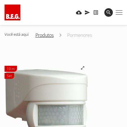
Você está aqui
Produtos
Pormenores
10 m
Set