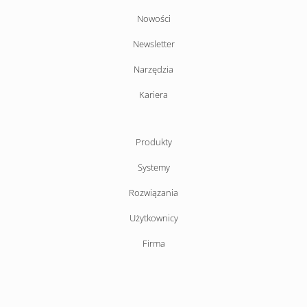
Pomiń
Nowości
nawigacje
Newsletter
Narzędzia
Kariera
Pomiń
Produkty
nawigacje
Systemy
Rozwiązania
Użytkownicy
Firma