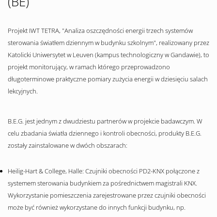
(BE)
Projekt IWT TETRA, "Analiza oszczędności energii trzech systemów
sterowania światłem dziennym w budynku szkolnym", realizowany przez
Katolicki Uniwersytet w Leuven (kampus technologiczny w Gandawie), to
projekt monitorujący, w ramach którego przeprowadzono
długoterminowe praktyczne pomiary zużycia energii w dziesięciu salach
lekcyjnych.
B.E.G. jest jednym z dwudziestu partnerów w projekcie badawczym. W
celu zbadania światła dziennego i kontroli obecności, produkty B.E.G.
zostały zainstalowane w dwóch obszarach:
Heilig-Hart & College, Halle: Czujniki obecności PD2-KNX połączone z
systemem sterowania budynkiem za pośrednictwem magistrali KNX.
Wykorzystanie pomieszczenia zarejestrowane przez czujniki obecności
może być również wykorzystane do innych funkcji budynku, np.