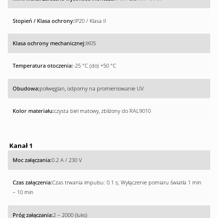
IP20 / Klasa II
IK05
-25 °C (do) +50 °C
poliwęglan, odporny na promieniowanie UV
czysta biel matowy, zbliżony do RAL9010
Kanał 1
0.2 A / 230 V
Czas trwania impulsu: 0.1 s; Wyłączenie pomiaru światła 1 min
– 10 min
2 – 2000 (luks)