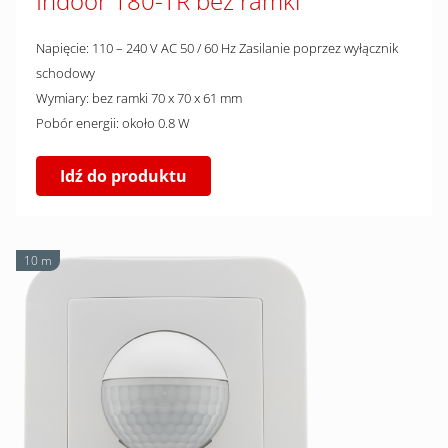
Indoor 180-TR bez ramki
Napięcie: 110 – 240 V AC 50 / 60 Hz Zasilanie poprzez wyłącznik
schodowy
Wymiary: bez ramki 70 x 70 x 61 mm
Pobór energii: około 0.8 W
Idź do produktu
10 m