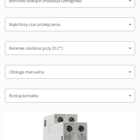
Jednostki dzielące (instalacja szeregowa)
keyboard_arrow_down
Najkrótszy czas przełączenia
keyboard_arrow_down
Rezerwa zasilania (przy 20 C°)
keyboard_arrow_down
Obsługa manualna
keyboard_arrow_down
Rodzaj kontaktu
keyboard_arrow_down