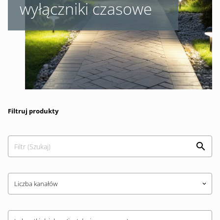
wyłączniki czasowe
Filtruj produkty
Liczba kanałów
keyboard_arrow_down