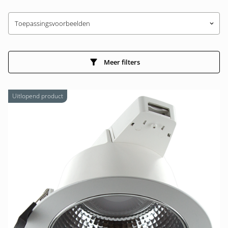
Toepassingsvoorbeelden
keyboard_arrow_down
Meer filters
Uitlopend product