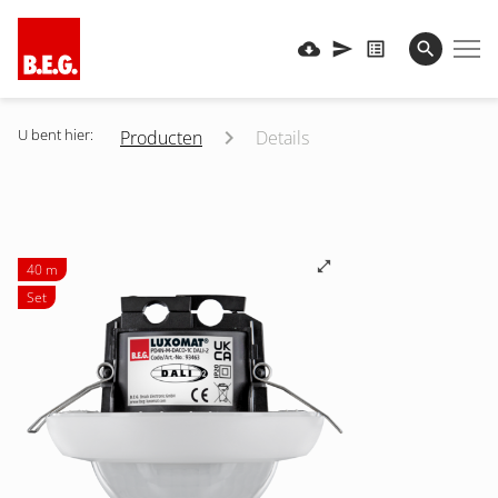
U bent hier:
Producten
Details
40 m
Set