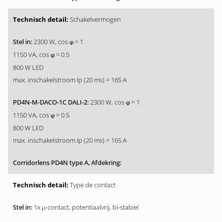
Schakelvermogen
2300 W, cos
= 1
φ
1150 VA, cos
= 0.5
φ
800 W LED
max. inschakelstroom Ip (20 ms) = 165 A
2300 W, cos
= 1
φ
1150 VA, cos
= 0.5
φ
800 W LED
max. inschakelstroom Ip (20 ms) = 165 A
Type de contact
1x µ-contact, potentiaalvrij, bi-stabiel