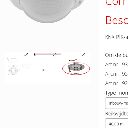
Corr
Besc
KNX PIR-a
Om de bun
Art.nr.. 9
Art.nr.. 9
Art.nr.. 9
Type mon
Inbouw-m
Reikwijdt
40,00 m