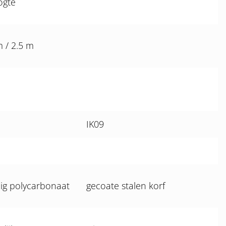
ogte
m / 2.5 m
IK09
ig polycarbonaat
gecoate stalen korf