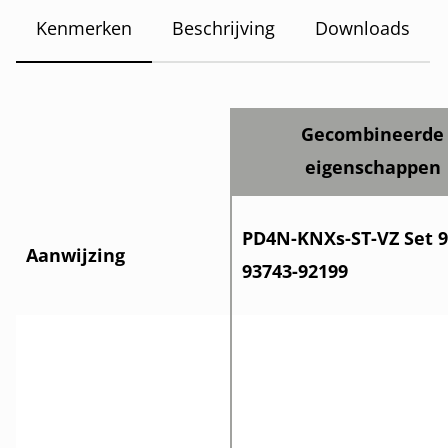
Kenmerken
Beschrijving
Downloads
Gecombineerde
eigenschappen
PD4N-KNXs-ST-VZ Set 9
Aanwijzing
93743-92199