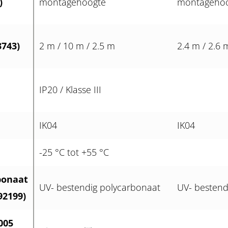
)
montagehoogte
montageho
3743)
2 m / 10 m / 2.5 m
2.4 m / 2.6 
IP20 / Klasse III
IK04
IK04
-25 °C tot +55 °C
bonaat
UV- bestendig polycarbonaat
UV- bestend
92199)
005