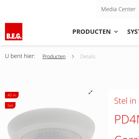
Navigatie overslaan
Media Center
Navigatie overslaan
PRODUCTEN
SY
U bent hier:
Producten
Details
40 m
Stel in
Set
PD4