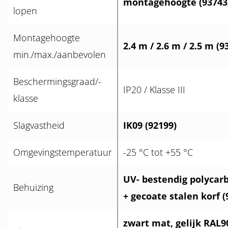
montagehoogte (93743
lopen
Montagehoogte
2.4 m / 2.6 m / 2.5 m (9
min./max./aanbevolen
Beschermingsgraad/-
IP20 / Klasse III
klasse
Slagvastheid
IK09 (92199)
Omgevingstemperatuur
-25 °C tot +55 °C
UV- bestendig polycar
Behuizing
+ gecoate stalen korf (
zwart mat, gelijk RAL9