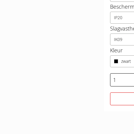
Beschermi
IP20
Slagvasth
IK09
Kleur
zwart