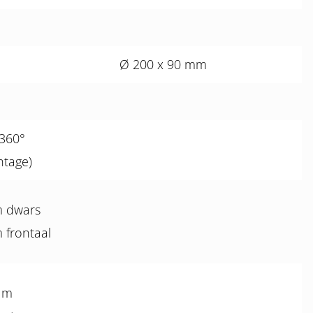
Ø 200 x 90 mm
 360°
ntage)
m dwars
 frontaal
5 m