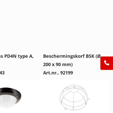
ns PD4N type A,
Beschermingskorf BSK (Ø
200 x 90 mm)
743
Art.nr.. 92199