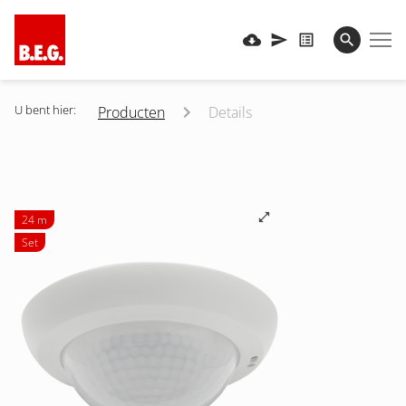
U bent hier:
Producten
Details
24 m
Set