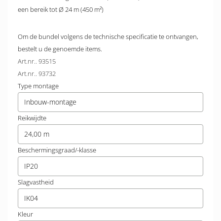
een bereik tot Ø 24 m (450 m²)
Om de bundel volgens de technische specificatie te ontvangen,
bestelt u de genoemde items.
Art.nr.. 93515
Art.nr.. 93732
Type montage
Inbouw-montage
Reikwijdte
24,00 m
Beschermingsgraad/-klasse
IP20
Slagvastheid
IK04
Kleur