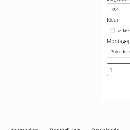
IK04
Kleur
verkee
Montagep
Plafondmo