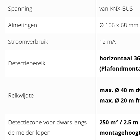
Spanning
van KNX-BUS
Afmetingen
Ø 106 x 68 mm
Stroomverbruik
12 mA
horizontaal 36
Detectiebereik
(Plafondmonta
max. Ø 40 m d
Reikwijdte
max. Ø 20 m fr
Detectiezone voor dwars langs
250 m² / 2.5 m
de melder lopen
montagehoogt