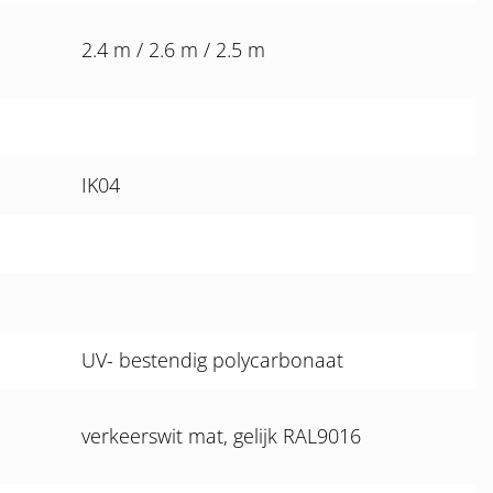
2.4 m / 2.6 m / 2.5 m
IK04
UV- bestendig polycarbonaat
verkeerswit mat, gelijk RAL9016