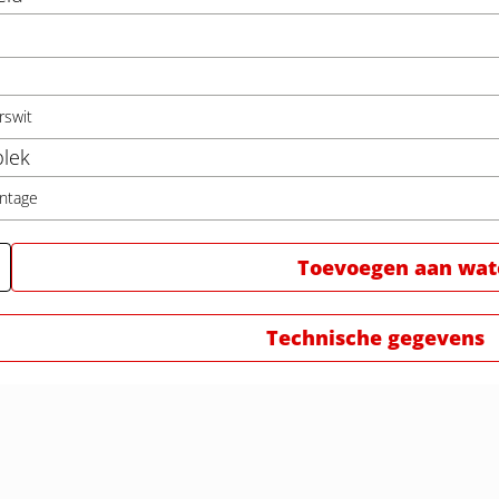
rswit
lek
ntage
Toevoegen aan watc
Technische gegevens