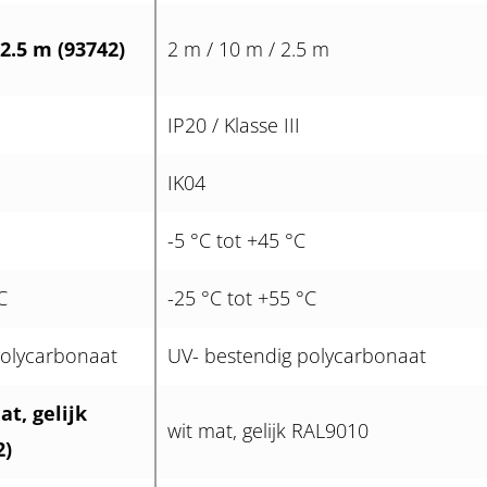
 2.5 m (93742)
2 m / 10 m / 2.5 m
IP20 / Klasse III
IK04
-5 °C tot +45 °C
C
-25 °C tot +55 °C
polycarbonaat
UV- bestendig polycarbonaat
t, gelijk
wit mat, gelijk RAL9010
2)