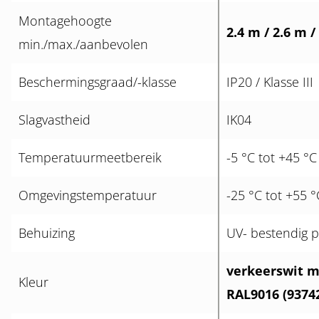
Montagehoogte
2.4 m / 2.6 m /
min./max./aanbevolen
Beschermingsgraad/-klasse
IP20 / Klasse III
Slagvastheid
IK04
Temperatuurmeetbereik
-5 °C tot +45 °C
Omgevingstemperatuur
-25 °C tot +55 °
Behuizing
UV- bestendig 
verkeerswit ma
Kleur
RAL9016 (9374