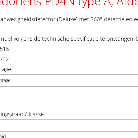
idorlens PD4N type A, Afd
anwezigheidsdetector (Deluxe) met 360°-detectie en e
del volgens de technische specificatie te ontvangen, 
3516
3742
tage
ntage
e
ngsgraad/-klasse
eid