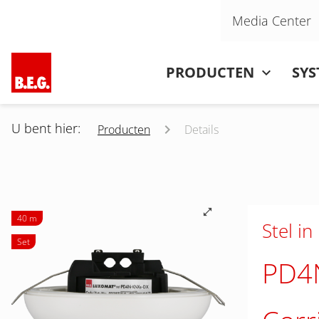
Navigatie overslaan
Media Center
Navigatie overslaan
PRODUCTEN
SY
U bent hier:
Producten
Details
40 m
Stel in
Set
PD4