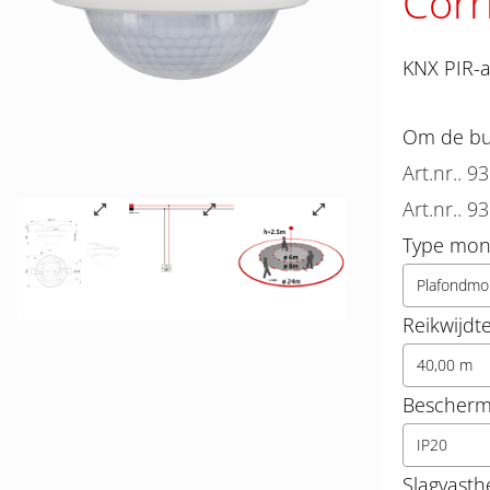
Corr
KNX PIR-a
Om de bun
Art.nr.. 9
Art.nr.. 9
Type mon
Plafondmo
Reikwijdt
40,00 m
Beschermi
IP20
Slagvasth