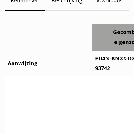
Kenmerken
Beschrijving
Downloads
Gecomb
eigens
PD4N-KNXs-DX-
Aanwijzing
93742