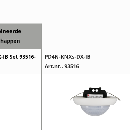
ineerde
chappen
IB Set 93516-
PD4N-KNXs-DX-IB
Art.nr.. 93516