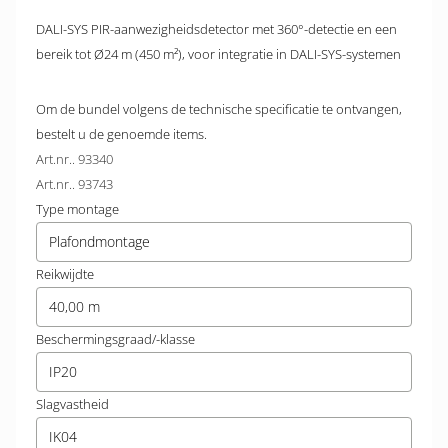
DALI-SYS PIR-aanwezigheidsdetector met 360°-detectie en een
bereik tot Ø24 m (450 m²), voor integratie in DALI-SYS-systemen
Om de bundel volgens de technische specificatie te ontvangen,
bestelt u de genoemde items.
Art.nr.. 93340
Art.nr.. 93743
Type montage
Plafondmontage
Reikwijdte
40,00 m
Beschermingsgraad/-klasse
IP20
Slagvastheid
IK04