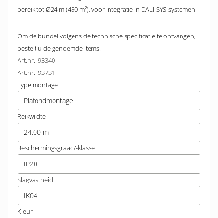
bereik tot Ø24 m (450 m²), voor integratie in DALI-SYS-systemen
Om de bundel volgens de technische specificatie te ontvangen,
bestelt u de genoemde items.
Art.nr.. 93340
Art.nr.. 93731
Type montage
Plafondmontage
Reikwijdte
24,00 m
Beschermingsgraad/-klasse
IP20
Slagvastheid
IK04
Kleur