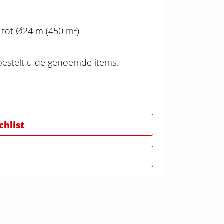
 tot Ø24 m (450 m²)
bestelt u de genoemde items.
hlist