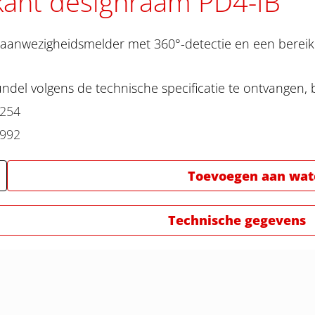
kant designraam PD4-IB
-aanwezigheidsmelder met 360°-detectie en een bereik
del volgens de technische specificatie te ontvangen, 
2254
2992
Toevoegen aan watc
Technische gegevens