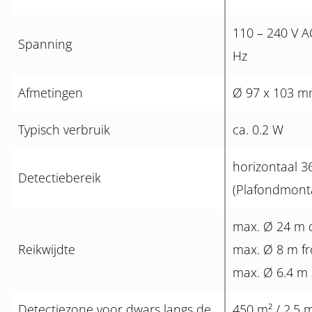
110 – 240 V A
Spanning
Hz
Afmetingen
Ø 97 x 103 
Typisch verbruik
ca. 0.2 W
horizontaal 3
Detectiebereik
(Plafondmont
max. Ø 24 m 
Reikwijdte
max. Ø 8 m fr
max. Ø 6.4 m 
Detectiezone voor dwars langs de
450 m² / 2.5 