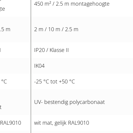
450 m² / 2.5 m montagehoogte
te
2.5 m
2 m / 10 m / 2.5 m
I
IP20 / Klasse II
IK04
 °C
-25 °C tot +50 °C
UV- bestendig polycarbonaat
t
k RAL9010
wit mat, gelijk RAL9010