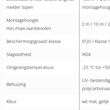
melder lopen
montagehoog
Montagehoogte
2 m / 10 m / 
min./max./aanbevolen
Beschermingsgraad/-klasse
IP20 / Klasse I
Slagvastheid
IK04
Omgevingstemperatuur
-25 °C tot +50
UV- bestendig
Behuizing
polycarbonaa
Kleur
wit mat, gelij