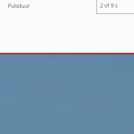
2 of 9 s
Pulsduur