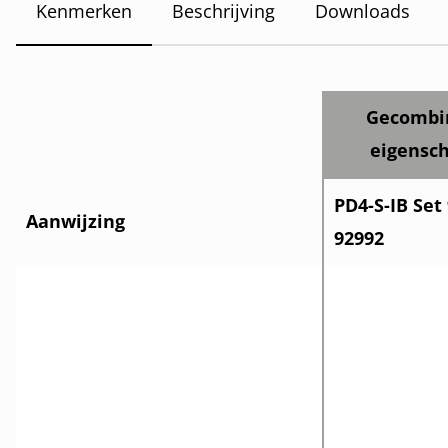
Kenmerken
Beschrijving
Downloads
Gecombi
eigensc
PD4-S-IB Set
Aanwijzing
92992