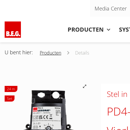
Navigatie overslaan
Media Center
Navigatie overslaan
PRODUCTEN
SY
U bent hier:
Producten
Details
24 m
Stel in
Set
PD4-