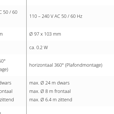
C 50 / 60
110 – 240 V AC 50 / 60 Hz
mm
Ø 97 x 103 mm
ca. 0.2 W
60°
horizontaal 360° (Plafondmontage)
age)
dwars
max. Ø 24 m dwars
ontaal
max. Ø 8 m frontaal
zittend
max. Ø 6.4 m zittend
m