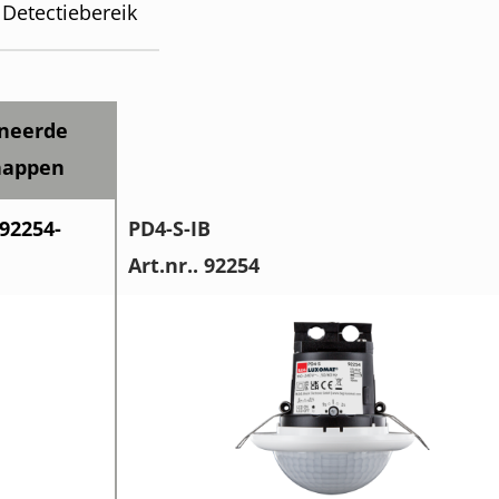
Detectiebereik
neerde
happen
 92254-
PD4-S-IB
Art.nr.. 92254