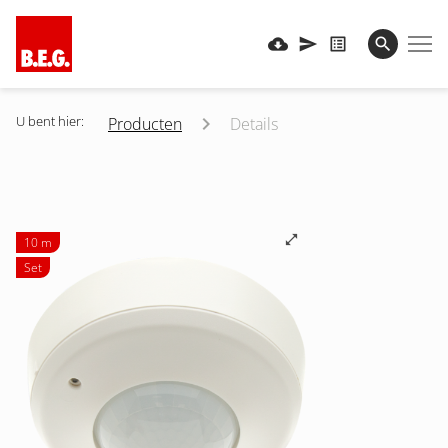
U bent hier:
Producten
Details
10 m
Set