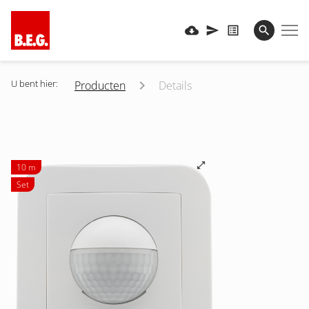
U bent hier:
Producten
Details
10 m
Set