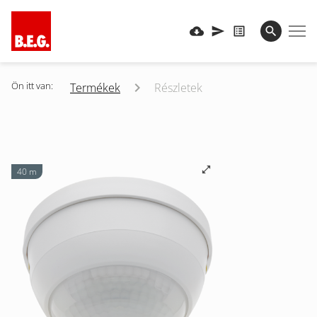
Ön itt van:
Termékek
Részletek
40 m