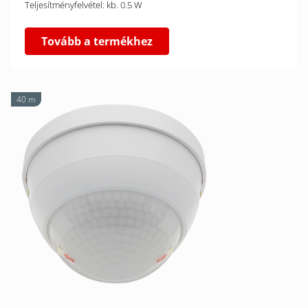
Teljesítményfelvétel: kb. 0.5 W
Tovább a termékhez
40 m