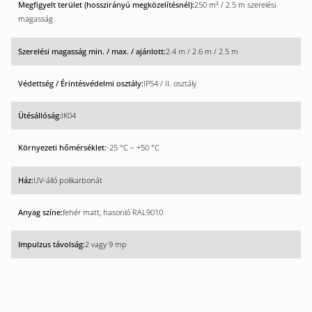
250 m² / 2.5 m szerelési
magasság
2.4 m / 2.6 m / 2.5 m
IP54 / II. osztály
IK04
-25 °C – +50 °C
UV-álló polikarbonát
fehér matt, hasonló RAL9010
2 vagy 9 mp