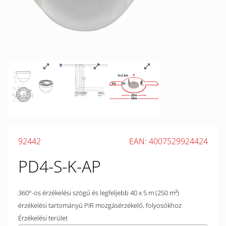
92442
EAN: 4007529924424
PD4-S-K-AP
360°-os érzékelési szögű és legfeljebb 40 x 5 m (250 m²)
érzékelési tartományú PIR mozgásérzékelő, folyosókhoz
Érzékelési terület