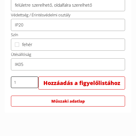
felületre szerelhető, oldalfalra szerelhető
Védettség / Érintésvédelmi osztály
IP20
Szín
fehér
Ütésállóság
IK05
Hozzáadás a figyelőlistához
Műszaki adatlap