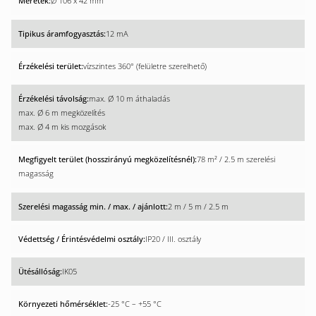
Ø 106 x 42 mm
12 mA
vízszintes 360° (felületre szerelhető)
max. Ø 10 m áthaladás
max. Ø 6 m megközelítés
max. Ø 4 m kis mozgások
78 m² / 2.5 m szerelési
magasság
2 m / 5 m / 2.5 m
IP20 / III. osztály
IK05
-25 °C – +55 °C