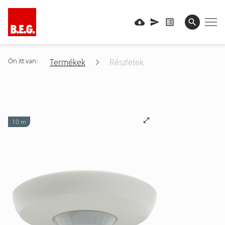
Ön itt van:
Termékek
Részletek
10 m