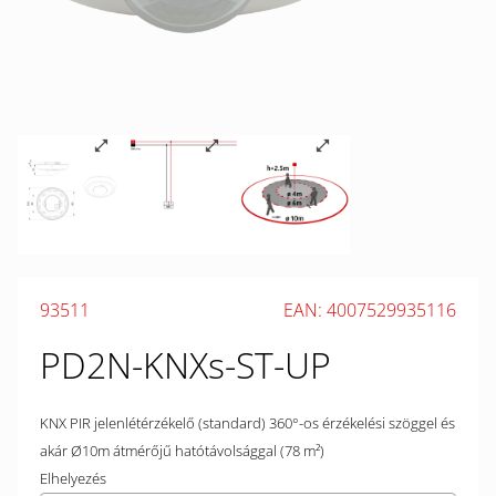
93511
EAN: 4007529935116
PD2N-KNXs-ST-UP
KNX PIR jelenlétérzékelő (standard) 360°-os érzékelési szöggel és
akár Ø10m átmérőjű hatótávolsággal (78 m²)
Elhelyezés