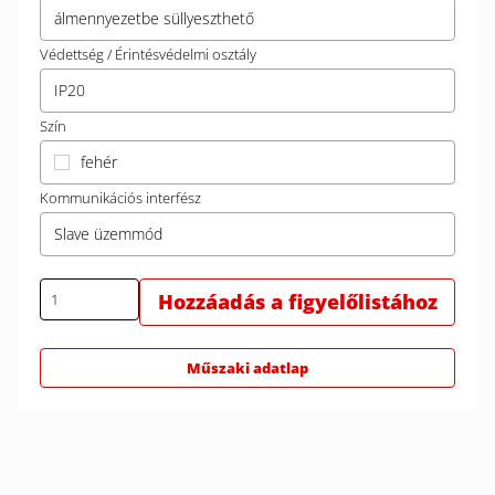
álmennyezetbe süllyeszthető
Védettség / Érintésvédelmi osztály
IP20
Szín
fehér
Kommunikációs interfész
Slave üzemmód
Hozzáadás a figyelőlistához
Műszaki adatlap