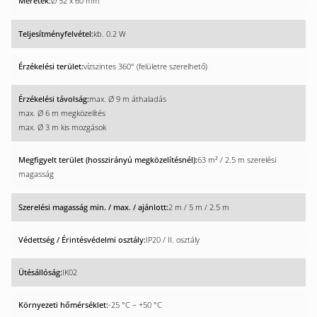
Ø 52 x 60 mm
kb. 0.2 W
vízszintes 360° (felületre szerelhető)
max. Ø 9 m áthaladás
max. Ø 6 m megközelítés
max. Ø 3 m kis mozgások
63 m² / 2.5 m szerelési
magasság
2 m / 5 m / 2.5 m
IP20 / II. osztály
IK02
-25 °C – +50 °C