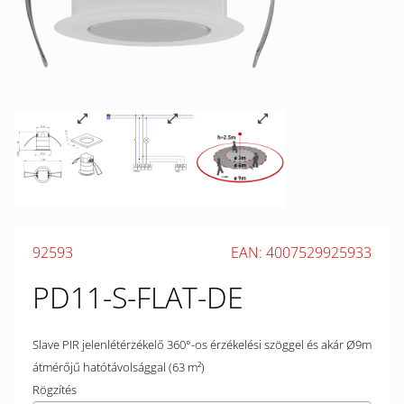
92593
EAN: 4007529925933
PD11-S-FLAT-DE
Slave PIR jelenlétérzékelő 360°-os érzékelési szöggel és akár Ø9m
átmérőjű hatótávolsággal (63 m²)
Rögzítés