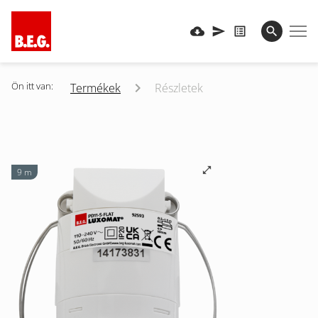
Ön itt van:
Termékek
Részletek
9 m