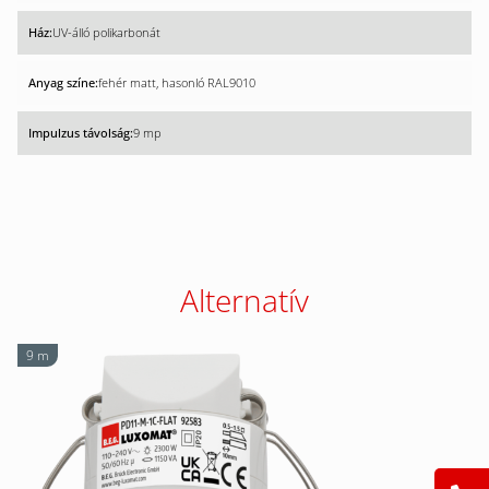
UV-álló polikarbonát
fehér matt, hasonló RAL9010
9 mp
Alternatív
9 m