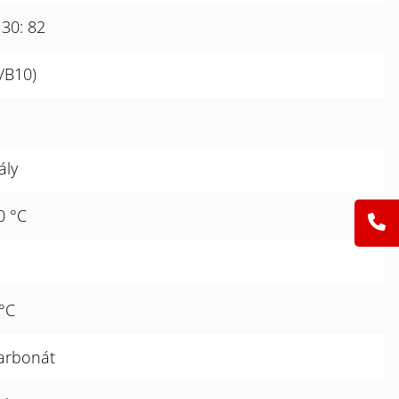
M30: 82
/B10)
ály
0 °C
 °C
karbonát