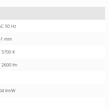
AC 50 Hz
 51 mm
/ 5700 K
/ 2600 lm
104 lm/W