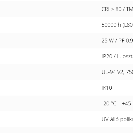
CRI > 80 / T
50000 h (L80
25 W / PF 0.9
IP20 / II. oszt
UL-94 V2, 75
IK10
-20 °C – +45
UV-álló poli