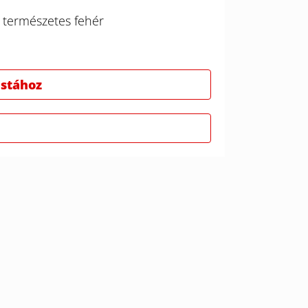
y természetes fehér
istához