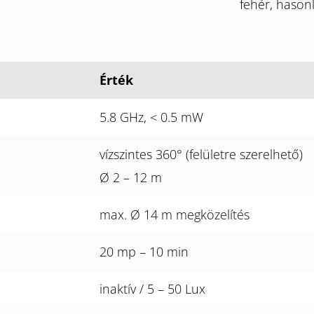
fehér, hason
Érték
5.8 GHz, < 0.5 mW
vízszintes 360° (felületre szerelhető)
Ø 2 – 12 m
max. Ø 14 m megközelítés
20 mp – 10 min
inaktív / 5 – 50 Lux