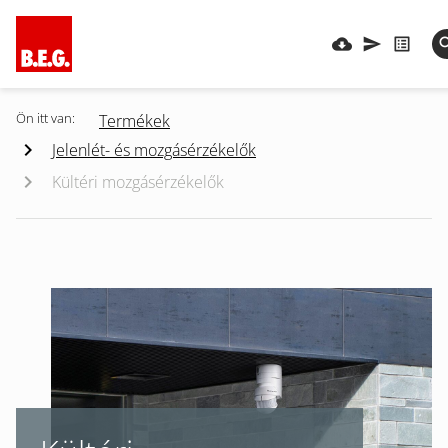
Ön itt van:
Termékek
Jelenlét- és mozgásérzékelők
Kültéri mozgásérzékelők