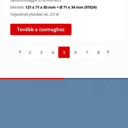
tápfeszültséggel is rendelhető)
Méretek:
121 x 71 x 85 mm + Ø 71 x 34 mm (97024)
Teljesítményfelvétel: kb. 0.5 W
Tovább a csomaghoz
2
3
4
5
6
7
8