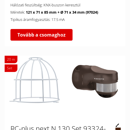
Hálózati feszültség: KNX-buszon keresztül
Méretek:
121 x 71 x 85 mm + Ø 71 x 34 mm (97024)
Tipikus áramfogyasztás: 17.5 mA
Tovább a csomaghoz
20 m
Set
RC-plus next N 130 Set 93324-