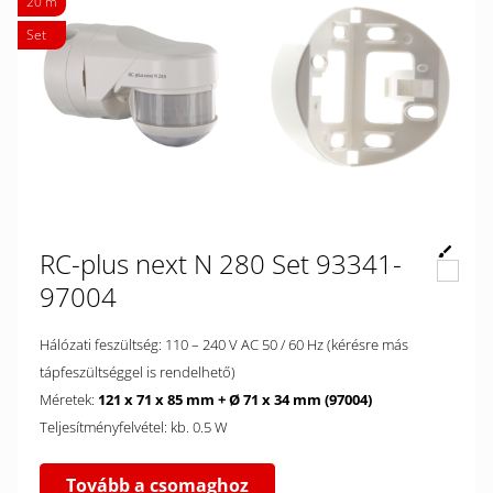
20 m
Set
RC-plus next N 280 Set 93341-
97004
Hálózati feszültség: 110 – 240 V AC 50 / 60 Hz (kérésre más
tápfeszültséggel is rendelhető)
Méretek:
121 x 71 x 85 mm + Ø 71 x 34 mm (97004)
Teljesítményfelvétel: kb. 0.5 W
Tovább a csomaghoz