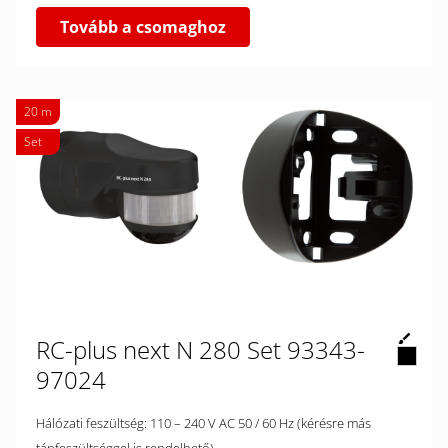
Tovább a csomaghoz
20 m
Set
RC-plus next N 280 Set 93343-
97024
Hálózati feszültség: 110 – 240 V AC 50 / 60 Hz (kérésre más