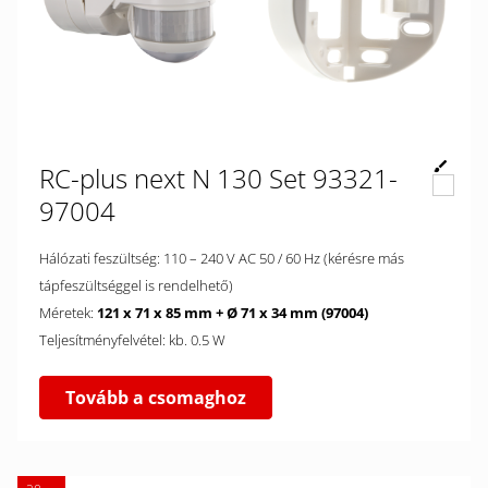
RC-plus next N 130 Set 93321-
97004
Hálózati feszültség: 110 – 240 V AC 50 / 60 Hz (kérésre más
tápfeszültséggel is rendelhető)
Méretek:
121 x 71 x 85 mm + Ø 71 x 34 mm (97004)
Teljesítményfelvétel: kb. 0.5 W
Tovább a csomaghoz