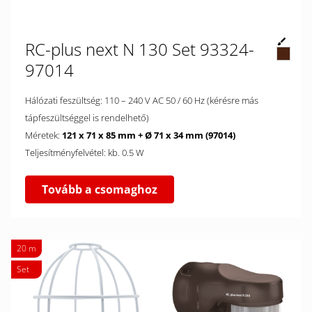
RC-plus next N 130 Set 93324-
97014
Hálózati feszültség: 110 – 240 V AC 50 / 60 Hz (kérésre más
tápfeszültséggel is rendelhető)
Méretek:
121 x 71 x 85 mm + Ø 71 x 34 mm (97014)
Teljesítményfelvétel: kb. 0.5 W
Tovább a csomaghoz
20 m
Set