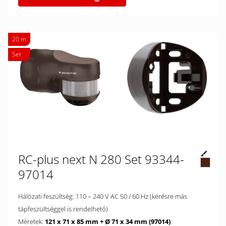
20 m
Set
RC-plus next N 280 Set 93344-
97014
Hálózati feszültség: 110 – 240 V AC 50 / 60 Hz (kérésre más
tápfeszültséggel is rendelhető)
Méretek:
121 x 71 x 85 mm + Ø 71 x 34 mm (97014)