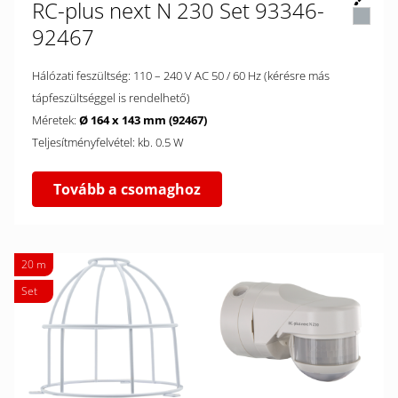
RC-plus next N 230 Set 93346-
92467
Hálózati feszültség: 110 – 240 V AC 50 / 60 Hz (kérésre más
tápfeszültséggel is rendelhető)
Méretek:
Ø 164 x 143 mm (92467)
Teljesítményfelvétel: kb. 0.5 W
Tovább a csomaghoz
20 m
Set