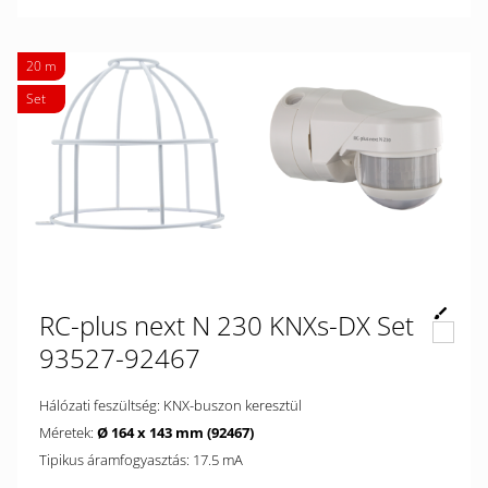
20 m
Set
RC-plus next N 230 KNXs-DX Set
93527-92467
Hálózati feszültség: KNX-buszon keresztül
Méretek:
Ø 164 x 143 mm (92467)
Tipikus áramfogyasztás: 17.5 mA