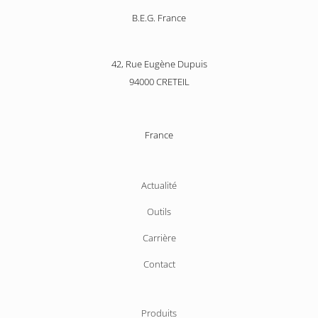
B.E.G. France
42, Rue Eugène Dupuis
94000 CRETEIL
France
Aller
Actualité
au
Outils
contenu
Carrière
Contact
Aller
Produits