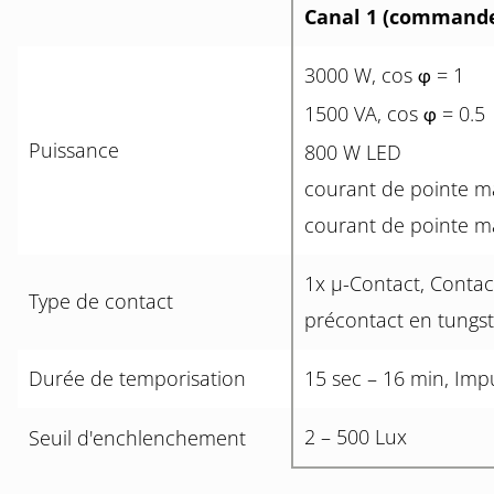
Canal 1 (commande 
3000 W, cos
= 1
φ
1500 VA, cos
= 0.5
φ
Puissance
800 W LED
courant de pointe ma
courant de pointe ma
1x µ-Contact, Contac
Type de contact
précontact en tungs
Durée de temporisation
15 sec – 16 min, Imp
2 – 500 Lux
Seuil d'enchlenchement