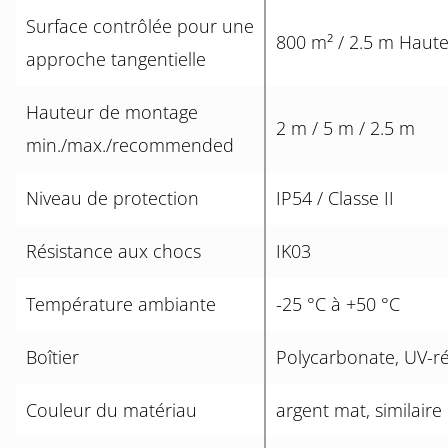
Surface contrôlée pour une
800 m² / 2.5 m Haut
approche tangentielle
Hauteur de montage
2 m / 5 m / 2.5 m
min./max./recommended
Niveau de protection
IP54 / Classe II
Résistance aux chocs
IK03
Température ambiante
-25 °C à +50 °C
Boîtier
Polycarbonate, UV-ré
Couleur du matériau
argent mat, similair