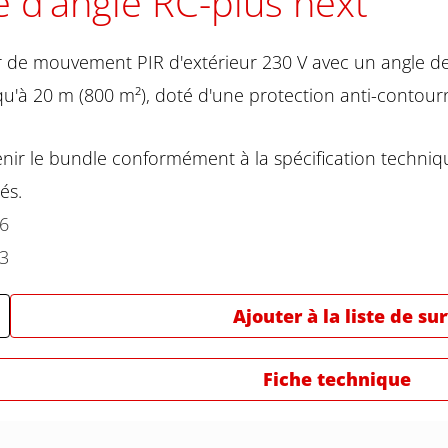
e d‘angle RC-plus next
 de mouvement PIR d'extérieur 230 V avec un angle de
squ'à 20 m (800 m²), doté d'une protection anti-cont
nir le bundle conformément à la spécification techniqu
és.
46
43
Ajouter à la liste de su
Fiche technique