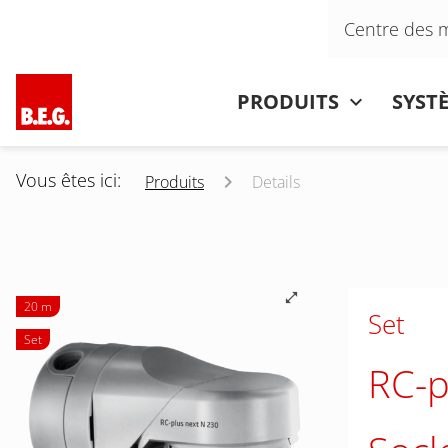
Aller au contenu
Centre des 
Aller au contenu
PRODUITS
SYST
Vous êtes ici:
Produits
Details
20 m
Set
Set
RC-p