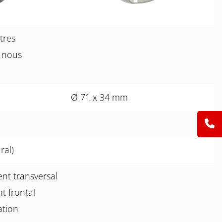
tres
, nous
Ø 71 x 34 mm
ral)
t transversal
 frontal
ation