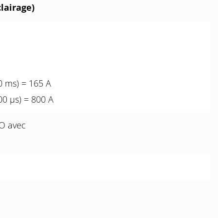
lairage)
0 ms) = 165 A
00 µs) = 800 A
NO avec