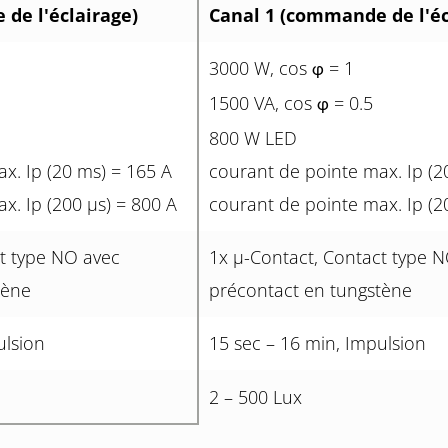
de l'éclairage)
Canal 1 (commande de l'éc
3000 W, cos
= 1
φ
1500 VA, cos
= 0.5
φ
800 W LED
x. Ip (20 ms) = 165 A
courant de pointe max. Ip (2
x. Ip (200 µs) = 800 A
courant de pointe max. Ip (2
t type NO avec
1x µ-Contact, Contact type 
tène
précontact en tungstène
ulsion
15 sec – 16 min, Impulsion
2 – 500 Lux