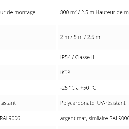
eur de montage
800 m² / 2.5 m Hauteur de 
2 m / 5 m / 2.5 m
IP54 / Classe II
IK03
-25 °C à +50 °C
sistant
Polycarbonate, UV-résistant
e RAL9006
argent mat, similaire RAL900