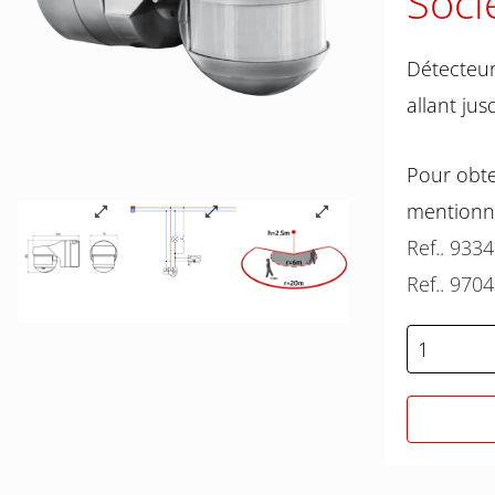
Socl
Détecteur
allant ju
Pour obte
mentionn
Ref.. 933
Ref.. 970