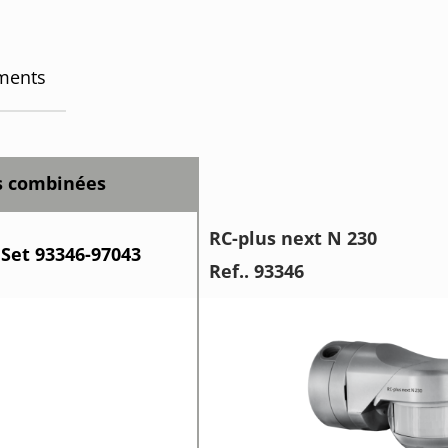
ments
s combinées
RC-plus next N 230
 Set 93346-97043
Ref.. 93346