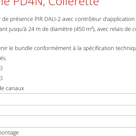
ille PD4N, Collerette
 de présence PIR DALI-2 avec contrôleur d'application 
lant jusqu'à 24 m de diamètre (450 m²), avec relais de
nir le bundle conformément à la spécification techniqu
és.
63
33
e canaux
montage