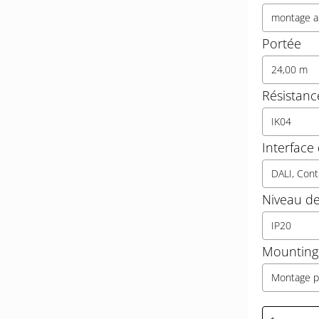
montage a
Portée
24,00 m
Résistanc
IK04
Interfac
DALI, Cont
Niveau de
IP20
Mounting 
Montage p