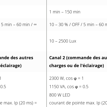
1 min – 150 min
 5 min – 60 min / ∞
10 – 30 % / OFF / 5 min – 60 
10 – 2500 Lux
nde des autres
Canal 2 (commande des au
‘éclairage)
charges ou de l‘éclairage)
1
2300 W, cos
= 1
φ
0.5
1150 VA, cos
= 0.5
φ
800 W LED
e max. Ip (20 ms) =
courant de pointe max. Ip (2