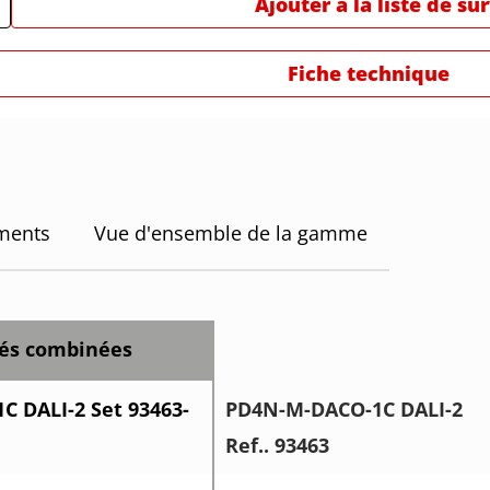
Ajouter à la liste de su
Fiche technique
ments
Vue d'ensemble de la gamme
tés combinées
 DALI-2 Set 93463-
PD4N-M-DACO-1C DALI-2
Ref.. 93463