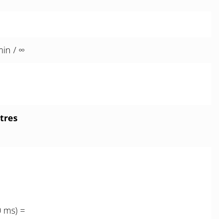
min / ∞
tres
0 ms) =