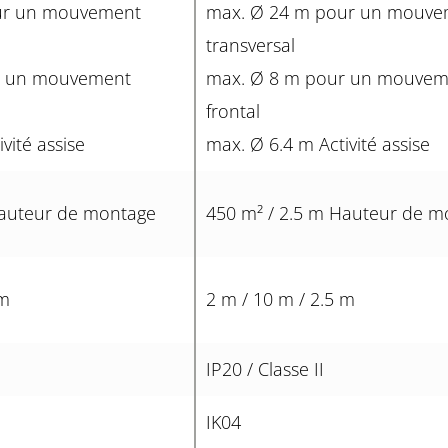
ur un mouvement
max. Ø 24 m pour un mouve
transversal
r un mouvement
max. Ø 8 m pour un mouvem
frontal
vité assise
max. Ø 6.4 m Activité assise
Hauteur de montage
450 m² / 2.5 m Hauteur de m
 m
2 m / 10 m / 2.5 m
IP20 / Classe II
IK04