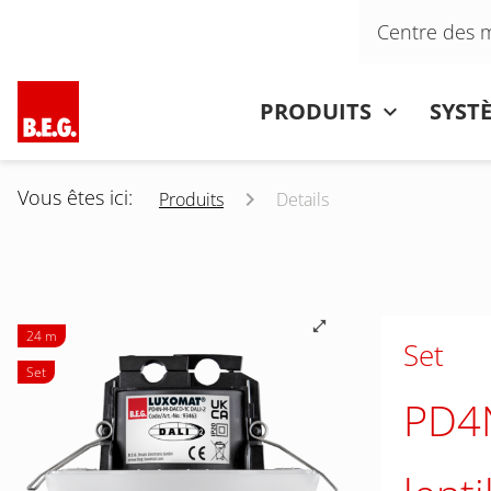
Aller au contenu
Centre des 
Aller au contenu
PRODUITS
SYST
Vous êtes ici:
Produits
Details
24 m
Set
Set
PD4