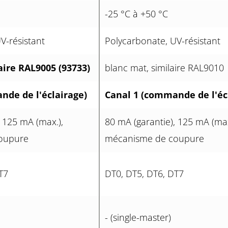
-25 °C à +50 °C
V-résistant
Polycarbonate, UV-résistant
aire RAL9005 (93733)
blanc mat, similaire RAL9010
nde de l'éclairage)
Canal 1 (commande de l'éc
, 125 mA (max.),
80 mA (garantie), 125 mA (max
oupure
mécanisme de coupure
T7
DT0, DT5, DT6, DT7
- (single-master)