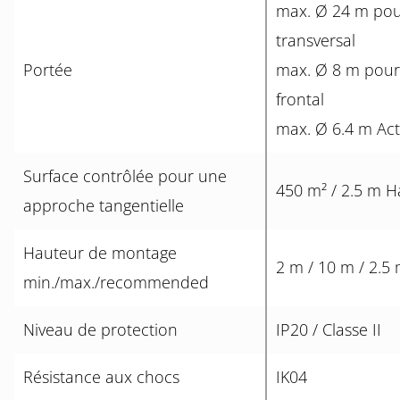
max. Ø 24 m po
transversal
Portée
max. Ø 8 m pou
frontal
max. Ø 6.4 m Acti
Surface contrôlée pour une
450 m² / 2.5 m 
approche tangentielle
Hauteur de montage
2 m / 10 m / 2.5
min./max./recommended
Niveau de protection
IP20 / Classe II
Résistance aux chocs
IK04