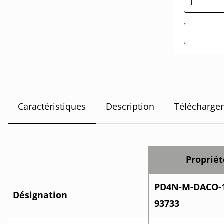
Caractéristiques
Description
Télécharge
Proprié
PD4N-M-DACO-1C
Désignation
93733