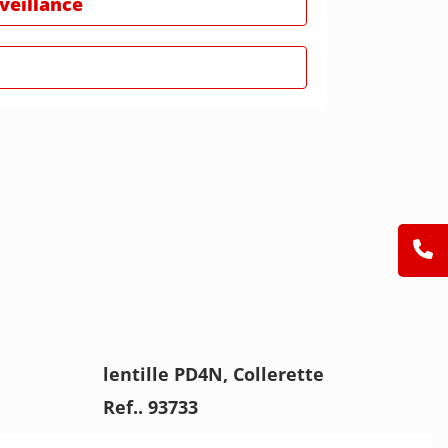
rveillance
lentille PD4N, Collerette
Ref.. 93733