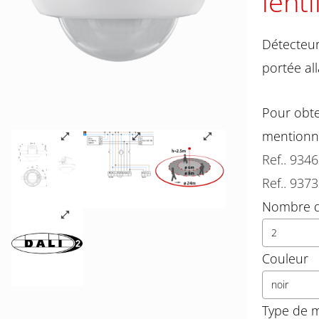
lent
Détecteur
portée al
Pour obte
mentionn
Ref.. 934
Ref.. 937
Nombre d
2
Couleur
noir
Type de 