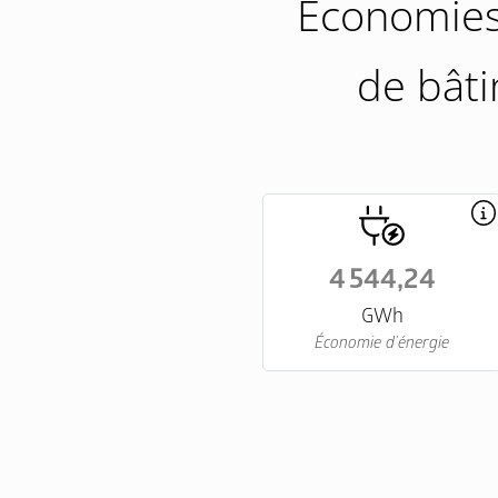
Économies 
de bâti
4 544,24
GWh
Économie d’énergie