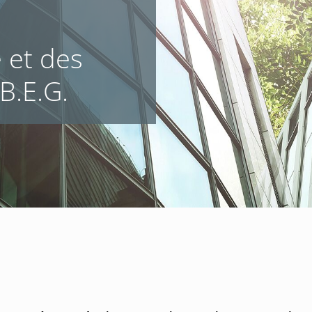
 et des
B.E.G.