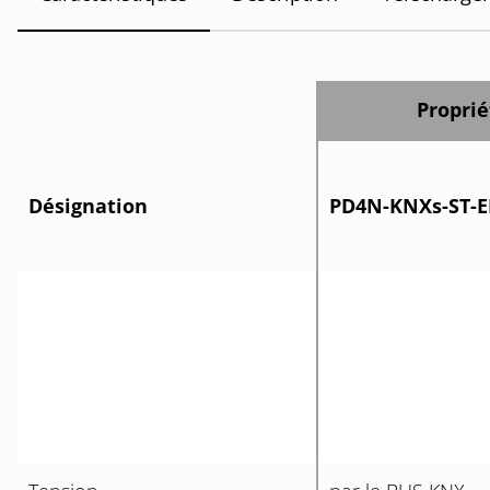
Propri
Désignation
PD4N-KNXs-ST-E