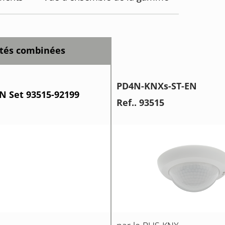
étés combinées
PD4N-KNXs-ST-EN
N Set 93515-92199
Ref.. 93515