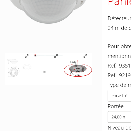
Pani
Détecteur
24 m de d
Pour obte
mentionn
Ref.. 935
Ref.. 921
Type de 
encastré
Portée
24,00 m
Niveau de