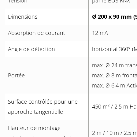
Tension
par le BUS KNX
Dimensions
Ø 200 x 90 mm (
Absorption de courant
12 mA
Angle de détection
horizontal 360° (
max. Ø 24 m tran
Portée
max. Ø 8 m fronta
max. Ø 6.4 m Activ
Surface contrôlée pour une
450 m² / 2.5 m Ha
approche tangentielle
Hauteur de montage
2 m / 10 m / 2.5 