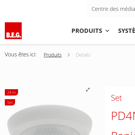
Aller au contenu
Centre des média
Aller au contenu
PRODUITS
SYST
Vous êtes ici:
Produits
Details
24 m
Set
Set
PD4