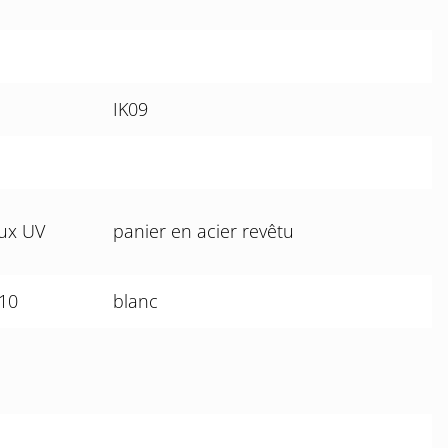
IK09
aux UV
panier en acier revêtu
010
blanc