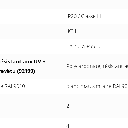
IP20 / Classe III
IK04
-25 °C à +55 °C
résistant aux UV +
Polycarbonate, résistant 
revêtu (92199)
ire RAL9010
blanc mat, similaire RAL9
2
4