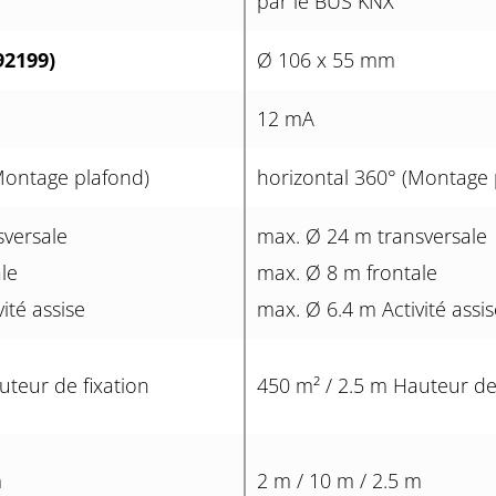
par le BUS KNX
92199)
Ø 106 x 55 mm
12 mA
Montage plafond)
horizontal 360° (Montage 
sversale
max. Ø 24 m transversale
le
max. Ø 8 m frontale
ité assise
max. Ø 6.4 m Activité assis
uteur de fixation
450 m² / 2.5 m Hauteur de 
m
2 m / 10 m / 2.5 m