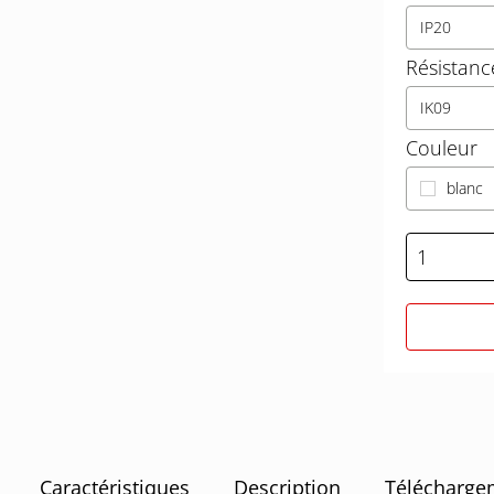
IP20
Résistanc
IK09
Couleur
blanc
Caractéristiques
Description
Télécharge