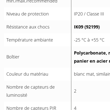
min./max./recommended
Niveau de protection
IP20 / Classe III
Résistance aux chocs
IK09 (92199)
Température ambiante
-25 °C à +55 °C
Polycarbonate, 
Boîtier
panier en acier 
Couleur du matériau
blanc mat, simila
Nombre de capteurs de
2
luminosité
Nombre de capteurs PIR
4