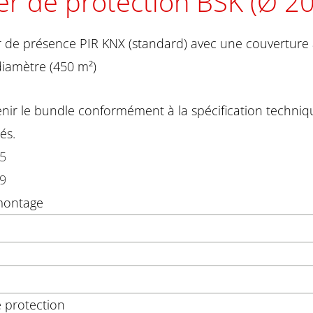
er de protection BSK (Ø 2
 de présence PIR KNX (standard) avec une couverture à
iamètre (450 m²)
nir le bundle conformément à la spécification techniqu
és.
15
99
montage
 protection