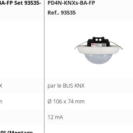
A-FP Set 93535-
PD4N-KNXs-BA-FP
Ref.. 93535
X
par le BUS KNX
m
Ø 106 x 74 mm
12 mA
60° (Montage