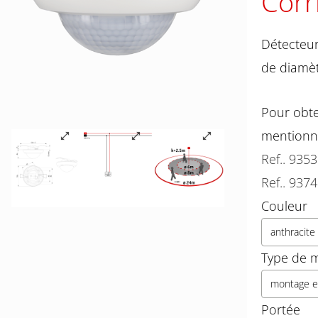
Corr
Détecteur
de diamèt
Pour obte
mentionn
Ref.. 935
Ref.. 937
Couleur
anthracite
Type de 
montage e
Portée