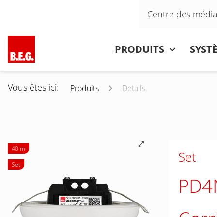
Aller au contenu
Centre des média
Aller au contenu
PRODUITS
SYST
Vous êtes ici:
Produits
Details
40 m
Set
Set
PD4