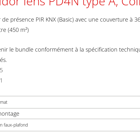
idor lens PD4N type A, Col
 de présence PIR KNX (Basic) avec une couverture à 36
re (450 m²)
nir le bundle conformément à la spécification techniqu
és.
35
41
 mat
montage
n faux-plafond