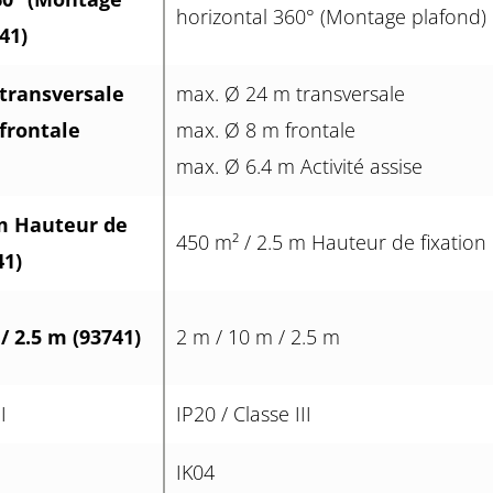
horizontal 360° (Montage plafond)
41)
transversale
max. Ø 24 m transversale
frontale
max. Ø 8 m frontale
max. Ø 6.4 m Activité assise
 m Hauteur de
450 m² / 2.5 m Hauteur de fixation
41)
 / 2.5 m (93741)
2 m / 10 m / 2.5 m
I
IP20 / Classe III
IK04