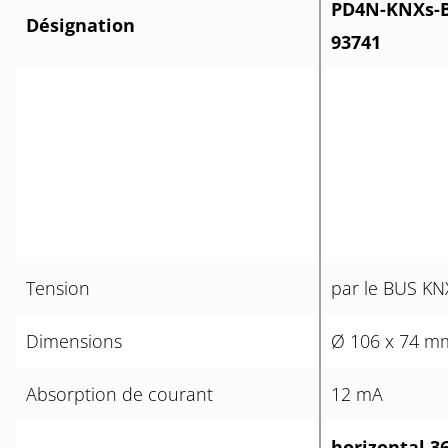
PD4N-KNXs-B
Désignation
93741
Tension
par le BUS KN
Dimensions
Ø 106 x 74 m
Absorption de courant
12 mA
horizontal 3