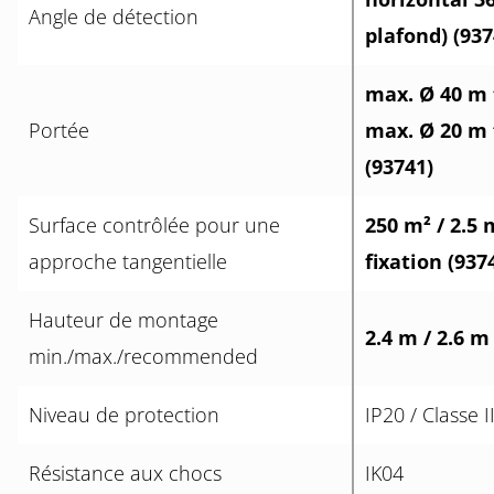
Angle de détection
plafond) (937
max. Ø 40 m 
Portée
max. Ø 20 m 
(93741)
Surface contrôlée pour une
250 m² / 2.5
approche tangentielle
fixation (937
Hauteur de montage
2.4 m / 2.6 m
min./max./recommended
Niveau de protection
IP20 / Classe II
Résistance aux chocs
IK04