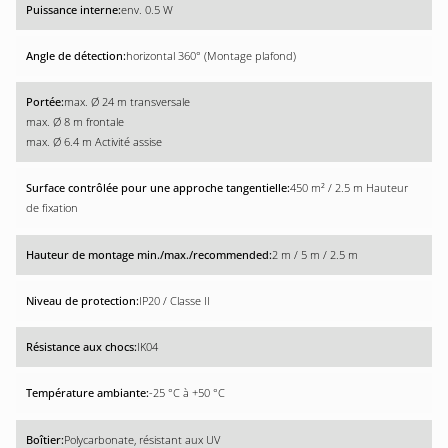
env. 0.5 W
horizontal 360° (Montage plafond)
max. Ø 24 m transversale
max. Ø 8 m frontale
max. Ø 6.4 m Activité assise
450 m² / 2.5 m Hauteur
de fixation
2 m / 5 m / 2.5 m
IP20 / Classe II
IK04
-25 °C à +50 °C
Polycarbonate, résistant aux UV