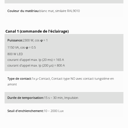
blanc mat, similaire RAL9010
Canal 1 (commande de l'éclairage)
2300 W, cos
= 1
φ
1150 VA, cos
= 0.5
φ
800 W LED
courant d’appel max. Ip (20 ms) = 165 A
courant d’appel max. Ip (200 µs) = 800 A
1x µ-Contact, Contact type NO avec contact tungstène en
amont
15 s – 30 min, Impulsion
10 – 2000 Lux