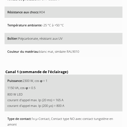
IK04
-25 °C à +50 °C
Polycarbonate, résistant aux UV
blanc mat, similaire RAL9010
Canal 1 (commande de l'éclairage)
2300 W, cos
= 1
φ
1150 VA, cos
= 0.5
φ
800 W LED
courant d’appel max. Ip (20 ms) = 165 A
courant d’appel max. Ip (200 µs) = 800 A
1x µ-Contact, Contact type NO avec contact tungstène en
amont