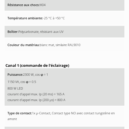
IK04
-25 °C à +50 °C
Polycarbonate, résistant aux UV
blanc mat, similaire RAL9010
Canal 1 (commande de l'éclairage)
2300 W, cos
= 1
φ
1150 VA, cos
= 0.5
φ
800 W LED
courant d’appel max. Ip (20 ms) = 165 A
courant d’appel max. Ip (200 µs) = 800 A
1x µ-Contact, Contact type NO avec contact tungstène en
amont