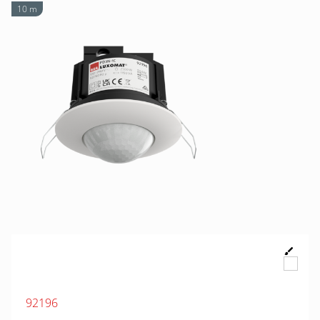
10 m
92196