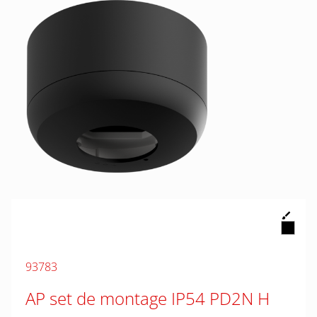
93783
AP set de montage IP54 PD2N H