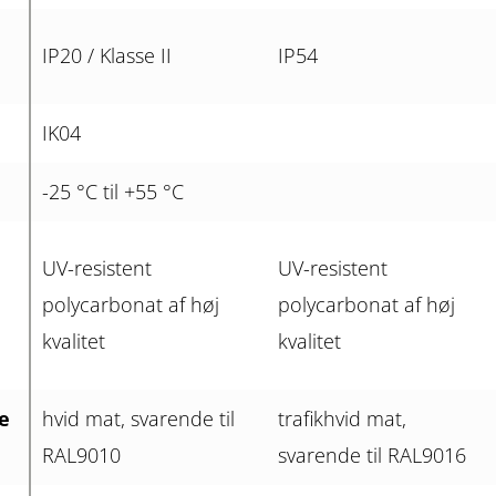
IP20 / Klasse II
IP54
IK04
-25 °C til +55 °C
UV-resistent
UV-resistent
polycarbonat af høj
polycarbonat af høj
kvalitet
kvalitet
e
hvid mat, svarende til
trafikhvid mat,
RAL9010
svarende til RAL9016