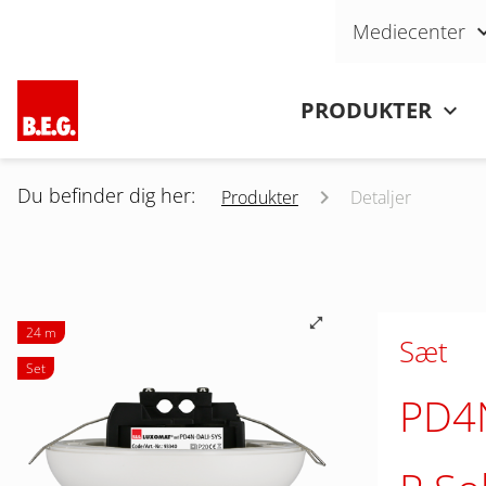
Skip navigation
Mediecenter
Skip navigation
PRODUKTER
Du befinder dig her:
Produkter
Detaljer
24 m
Sæt
Set
PD4