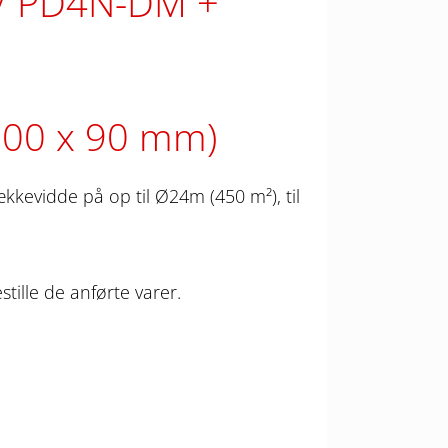
 / PD4N-DM
200 x 90 mm)
kevidde på op til Ø24m (450 m²), til
stille de anførte varer.