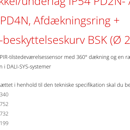
kkel/underlag IP54 PD2N-
 PD4N, Afdækningsring
-beskyttelseskurv BSK (Ø 
PIR-tilstedeværelsessensor med 360° dækning og en ræk
on i DALI-SYS-systemer
sættet i henhold til den tekniske specifikation skal du be
3340
3752
3732
2199