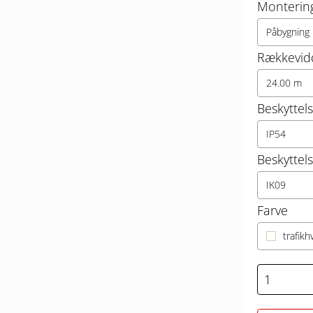
Monterin
Påbygning
Rækkevid
24.00 m
Beskyttel
IP54
Beskyttel
IK09
Farve
trafikh