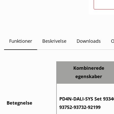
Funktioner
Beskrivelse
Downloads
O
Kombinerede
egenskaber
PD4N-DALI-SYS Set 9334
Betegnelse
93752-93732-92199