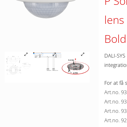
P So
lens
Bold
DALI-SYS 
integrati
For at få 
Art.no. 9
Art.no. 9
Art.no. 9
Art.no. 9