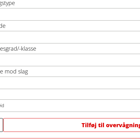
gstype
de
sesgrad/-klasse
se mod slag
vid
Tilføj til overvågnin