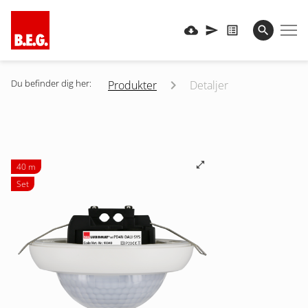
Du befinder dig her:
Produkter
Detaljer
40 m
Set