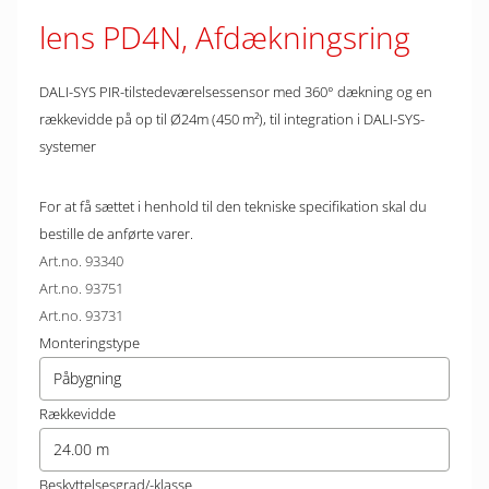
lens PD4N, Afdækningsring
DALI-SYS PIR-tilstedeværelsessensor med 360° dækning og en
rækkevidde på op til Ø24m (450 m²), til integration i DALI-SYS-
systemer
For at få sættet i henhold til den tekniske specifikation skal du
bestille de anførte varer.
Art.no. 93340
Art.no. 93751
Art.no. 93731
Monteringstype
Påbygning
Rækkevidde
24.00 m
Beskyttelsesgrad/-klasse