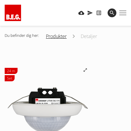
Du befinder dig her:
Produkter
Detaljer
24 m
Set