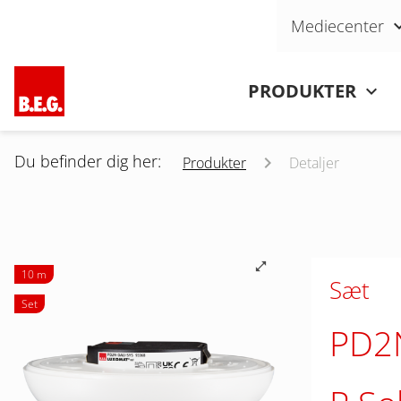
Skip navigation
Mediecenter
Skip navigation
PRODUKTER
Du befinder dig her:
Produkter
Detaljer
10 m
Sæt
Set
PD2