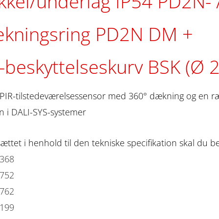
kkel/underlag IP54 PD2N-
ækningsring PD2N DM
-beskyttelseskurv BSK (Ø 
PIR-tilstedeværelsessensor med 360° dækning og en ræk
on i DALI-SYS-systemer
sættet i henhold til den tekniske specifikation skal du be
3368
3752
3762
2199