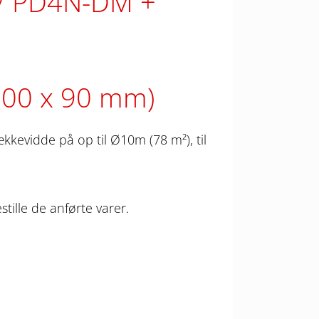
 / PD4N-DM
200 x 90 mm)
kevidde på op til Ø10m (78 m²), til
stille de anførte varer.