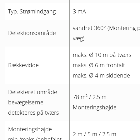
Typ. Strømindgang
3 mA
vandret 360° (Montering 
Detektionsområde
væg)
maks. Ø 10 m på tværs
Rækkevidde
maks. Ø 6 m frontalt
maks. Ø 4 m siddende
Detekteret område
78 m² / 2.5 m
bevægelserne
Monteringshøjde
detekteres på tværs
Monteringshøjde
2 m / 5 m / 2.5 m
min./maks./anbefalet