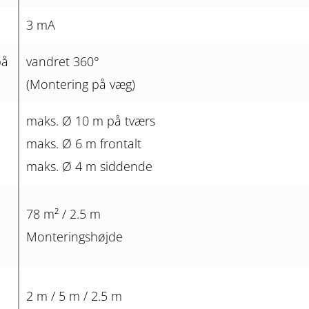
3 mA
på
vandret 360°
(Montering på væg)
maks. Ø 10 m på tværs
maks. Ø 6 m frontalt
maks. Ø 4 m siddende
78 m² / 2.5 m
Monteringshøjde
2 m / 5 m / 2.5 m