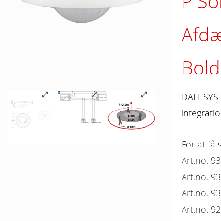
P So
Afd
Bold
DALI-SYS 
integrati
For at få 
Art.no. 9
Art.no. 9
Art.no. 9
Art.no. 9