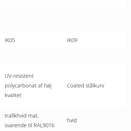
IK05
IK09
UV-resistent
polycarbonat af høj
Coated stålkurv
kvalitet
trafikhvid mat,
hvid
svarende til RAL9016