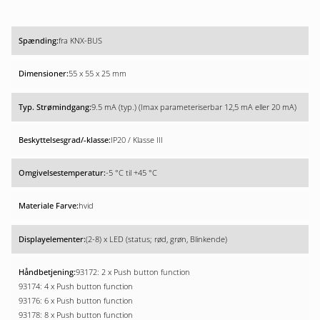
fra KNX-BUS
55 x 55 x 25 mm
9.5 mA (typ.) (Imax parameteriserbar 12,5 mA eller 20 mA)
IP20 / Klasse III
-5 °C til +45 °C
hvid
(2-8) x LED (status; rød, grøn, Blinkende)
93172: 2 x Push button function
93174: 4 x Push button function
93176: 6 x Push button function
93178: 8 x Push button function