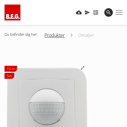
Du befinder dig her:
Produkter
Detaljer
10 m
Set