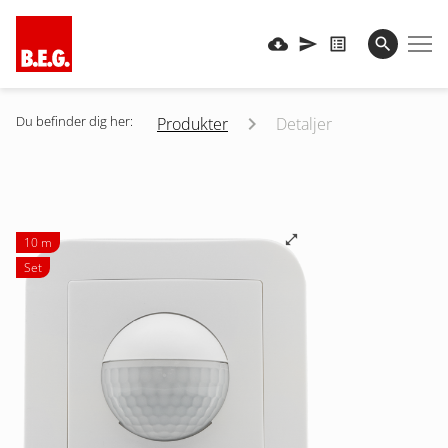
Du befinder dig her:
Produkter
Detaljer
10 m
Set