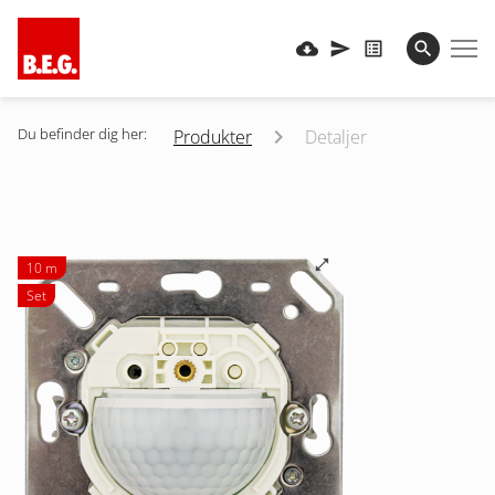
Du befinder dig her:
Produkter
Detaljer
10 m
Set