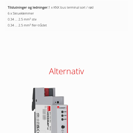
1 x KNX bus terminal sort / rød
6 x Skrueklemmer
0.34 ... 2.5 mm² stiv
0.34 ... 2.5 mm² fler-trådet
Alternativ