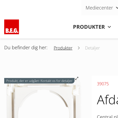
Skip navigation
Mediecenter
Skip navigation
PRODUKTER
Du befinder dig her:
Produkter
Detaljer
Produkt, der er udgået- Kontakt os for detaljer
39075
Afd
Central p