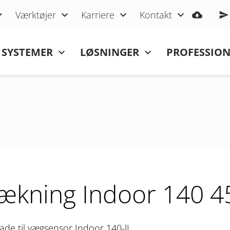
Værktøjer
Karriere
Kontakt
SYSTEMER
LØSNINGER
PROFESSIO
ækning Indoor 140 4
lade til vægsensor Indoor 140-lL