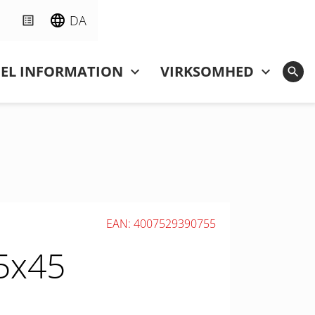
DA
NEL INFORMATION
VIRKSOMHED
EAN: 4007529390755
5x45