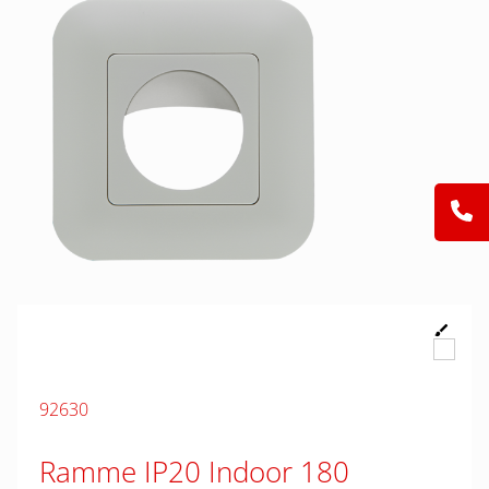
92630
Ramme IP20 Indoor 180