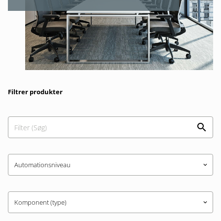
Filtrer produkter
Automationsniveau
keyboard_arrow_down
Komponent (type)
keyboard_arrow_down