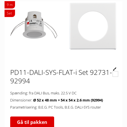
9 m
Set
PD11-DALI-SYS-FLAT-i Set 92731-
92994
Spænding: fra DALI Bus, maks. 22.5 V DC
Dimensioner:
Ø 52 x 48 mm + 54 x 54 x 2.6 mm (92994)
Parametrisering: B.E.G. PC Tools, B.E.G. DALI-SYS router
Gå til pakken