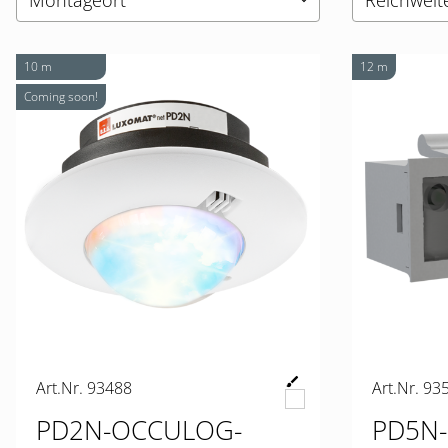
Montageort
Reichweit
keyboard_arrow_down
10 m
12 m
Coming soon!
Art.Nr. 93488
Art.Nr. 93
PD2N-OCCULOG-
PD5N-