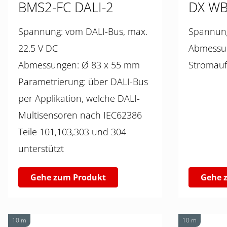
BMS2-FC DALI-2
DX W
Spannung: vom DALI-Bus, max.
22.5 V DC
Abmessungen: Ø 83 x 55 mm
Parametrierung: über DALI-Bus
per Applikation, welche DALI-
Multisensoren nach IEC62386
Teile 101,103,303 und 304
unterstützt
Gehe zum Produkt
Gehe 
10 m
10 m