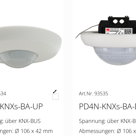
534
Art.Nr. 93535
KNXs-BA-UP
PD4N-KNXs-BA-
Spannung: über KNX-BUS
Spannung: über KN
Abmessungen: Ø 106 x 42 mm
Abmessungen: 