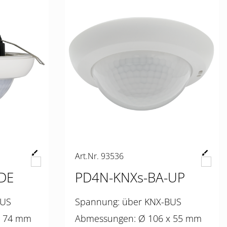
Art.Nr. 93536
DE
PD4N-KNXs-BA-UP
X-BUS
Spannung: über KNX-BUS
Ø 106 x 74 mm
Abmessungen: Ø 106 x 55 mm