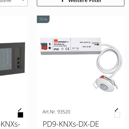
telle
Weitere Filter
keyboard_arrow_down
10 m
Art.Nr. 93520
KNXs-
PD9-KNXs-DX-DE