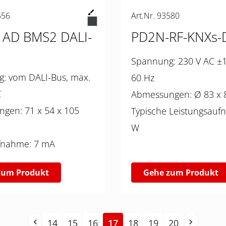
556
Art.Nr. 93580
 AD BMS2 DALI-
PD2N-RF-KNXs-
Spannung: 230 V AC ±10% 50 /
, max.
60 Hz
C
Abmessungen: 
 x 54 x 105
Typische Leistungsaufn
W
Stromaufnahme: 7 mA
zum Produkt
Gehe zum Produkt
14
15
16
17
18
19
20