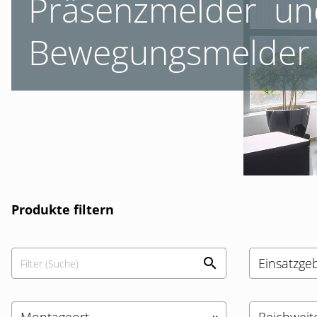
Präsenzmelder ­ u
Bewegungs­melder
Produkte filtern
Einsatzgeb