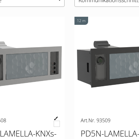
e
Kommunikationsschnitts
keyboard_arrow_down
12 m
508
Art.Nr. 93509
LAMELLA-KNXs-
PD5N-LAMELLA-