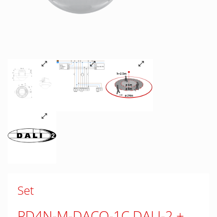
Set
PD4N-M-DACO-1C DALI-2