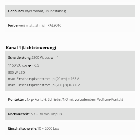
Polycarbonat, UV-beständig
weiß matt, ähnlich RAL9010
Kanal 1 (Lichtsteuerung)
2300 W, cos
= 1
φ
1150 VA, cos
= 0.5
φ
800 W LED
max. Einschaltspitzenstrom Ip (20 ms) = 165 A
max. Einschaltspitzenstrom Ip (200 µs) = 800 A
1x µ-Kontakt, Schließer/NO mit vorlaufendem Wolfram-Kontakt
15 s – 30 min, Impuls
10 – 2000 Lux